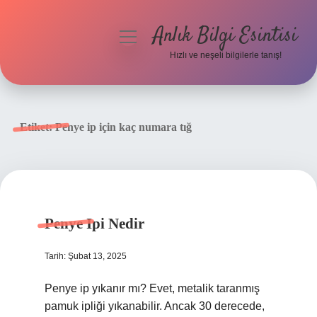
Anlık Bilgi Esintisi
menüyü
aç
Hızlı ve neşeli bilgilerle tanış!
Anasayfa
Gizlilik Politikası
Etiket:
Penye ip için kaç numara tığ
Yasal Uyarı
Hakkımızda
Penye Ipi Nedir
Tarih: Şubat 13, 2025
Penye ip yıkanır mı? Evet, metalik taranmış
pamuk ipliği yıkanabilir. Ancak 30 derecede,