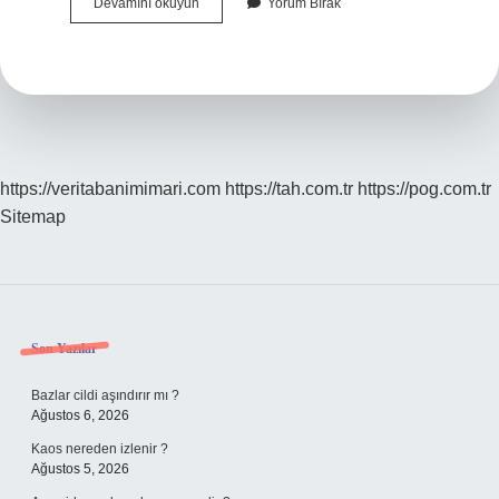
Penye
Devamını okuyun
Yorum Bırak
Ipi
Nedir
https://veritabanimimari.com
https://tah.com.tr
https://pog.com.tr
Sitemap
Sidebar
Son Yazılar
Bazlar cildi aşındırır mı ?
Ağustos 6, 2026
Kaos nereden izlenir ?
Ağustos 5, 2026