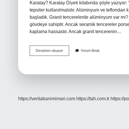
Karatay? Karatay Diyeti kitabında şöyle yazıyor:
tepsiler kullanılmalıdır. Alüminyum ve teflondan 
başladık. Granit tencerelerde alüminyum var mı? 
gövdeye sahiptir. Ancak seramik tencereler porsel
kaplama hassastır. Ancak granit tencerenin…
Granit
Devamını okuyun
Yorum Bırak
Tencereler
Ne
Kadar
Sağlıklı
https://veritabanimimari.com
https://tah.com.tr
https://p