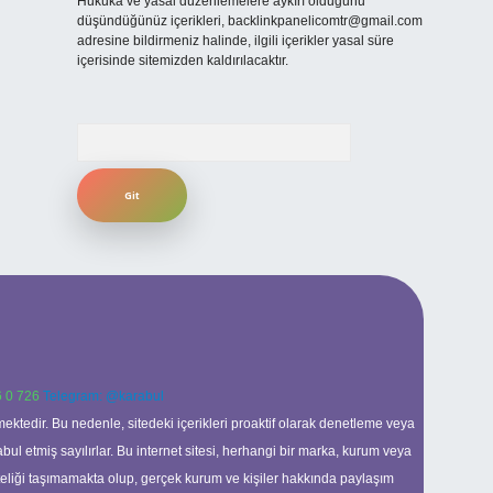
Hukuka ve yasal düzenlemelere aykırı olduğunu
düşündüğünüz içerikleri,
backlinkpanelicomtr@gmail.com
adresine bildirmeniz halinde, ilgili içerikler yasal süre
içerisinde sitemizden kaldırılacaktır.
Arama
 0 726
Telegram: @karabul
ektedir. Bu nedenle, sitedeki içerikleri proaktif olarak denetleme veya
 etmiş sayılırlar. Bu internet sitesi, herhangi bir marka, kurum veya
niteliği taşımamakta olup, gerçek kurum ve kişiler hakkında paylaşım