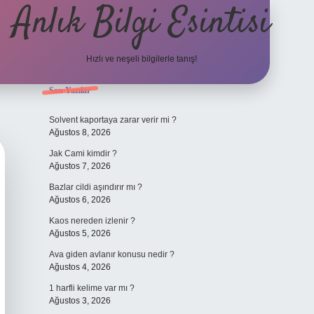
Anlık Bilgi Esintisi
Hızlı ve neşeli bilgilerle tanış!
Sidebar
Son Yazılar
ilbet yeni giriş adresi
Solvent kaportaya zarar verir mi ?
Ağustos 8, 2026
Jak Cami kimdir ?
Ağustos 7, 2026
Bazlar cildi aşındırır mı ?
Ağustos 6, 2026
Kaos nereden izlenir ?
Ağustos 5, 2026
Ava giden avlanır konusu nedir ?
Ağustos 4, 2026
1 harfli kelime var mı ?
Ağustos 3, 2026