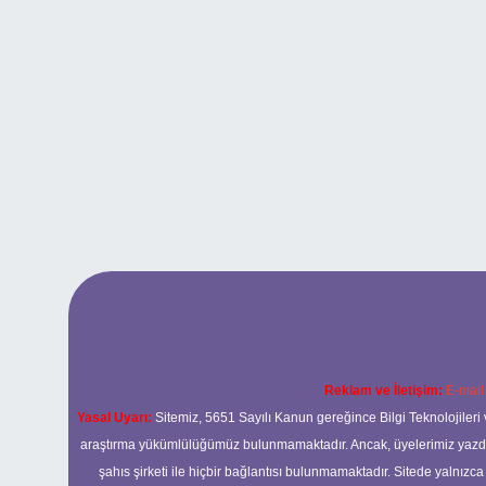
Reklam ve İletişim:
E-mail
Yasal Uyarı:
Sitemiz, 5651 Sayılı Kanun gereğince Bilgi Teknolojileri 
araştırma yükümlülüğümüz bulunmamaktadır. Ancak, üyelerimiz yazdıkla
şahıs şirketi ile hiçbir bağlantısı bulunmamaktadır. Sitede yalnızc