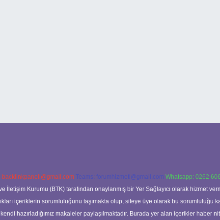
:
backlinkpaneli@gmail.com
Teams:
forumhizmeti@gmail.com
Whatsapp: 0262 606
ve İletişim Kurumu (BTK) tarafından onaylanmış bir Yer Sağlayıcı olarak hizmet verm
rı içeriklerin sorumluluğunu taşımakta olup, siteye üye olarak bu sorumluluğu kabul
a kendi hazırladığımız makaleler paylaşılmaktadır. Burada yer alan içerikler haber 