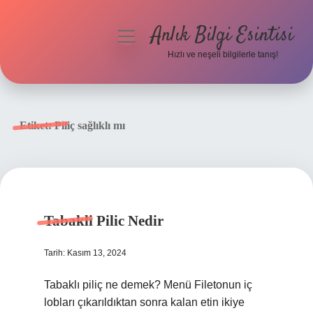
Anlık Bilgi Esintisi
menüyü
aç
Hızlı ve neşeli bilgilerle tanış!
Anasayfa
Gizlilik Politikası
Etiket:
Piliç sağlıklı mı
Yasal Uyarı
Hakkımızda
Tabakli Pilic Nedir
Tarih: Kasım 13, 2024
Tabaklı piliç ne demek? Menü Filetonun iç
lobları çıkarıldıktan sonra kalan etin ikiye