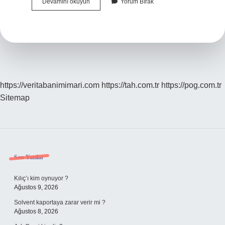
Tabakli
Devamını okuyun
Yorum Bırak
Pilic
Nedir
https://veritabanimimari.com
https://tah.com.tr
https://pog.com.tr
Sitemap
Sidebar
Son Yazılar
Kılıç’ı kim oynuyor ?
Ağustos 9, 2026
Solvent kaportaya zarar verir mi ?
Ağustos 8, 2026