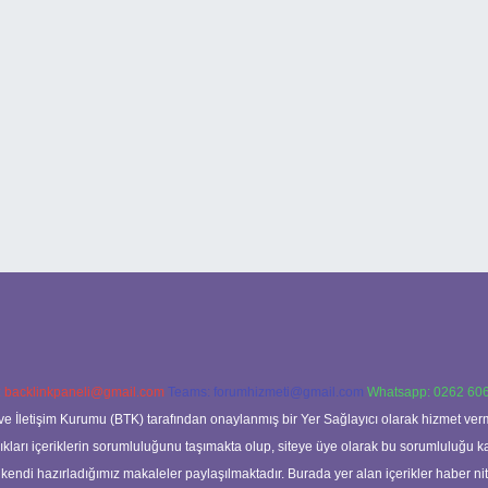
:
backlinkpaneli@gmail.com
Teams:
forumhizmeti@gmail.com
Whatsapp: 0262 606
ve İletişim Kurumu (BTK) tarafından onaylanmış bir Yer Sağlayıcı olarak hizmet verm
rı içeriklerin sorumluluğunu taşımakta olup, siteye üye olarak bu sorumluluğu kabul
a kendi hazırladığımız makaleler paylaşılmaktadır. Burada yer alan içerikler haber 