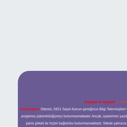
Reklam ve İletişim:
E-mail
Yasal Uyarı:
Sitemiz, 5651 Sayılı Kanun gereğince Bilgi Teknolojileri 
araştırma yükümlülüğümüz bulunmamaktadır. Ancak, üyelerimiz yazdıkla
şahıs şirketi ile hiçbir bağlantısı bulunmamaktadır. Sitede yalnızc