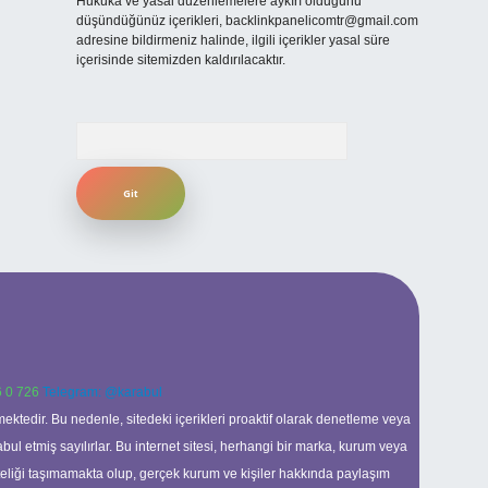
Hukuka ve yasal düzenlemelere aykırı olduğunu
düşündüğünüz içerikleri,
backlinkpanelicomtr@gmail.com
adresine bildirmeniz halinde, ilgili içerikler yasal süre
içerisinde sitemizden kaldırılacaktır.
Arama
 0 726
Telegram: @karabul
ektedir. Bu nedenle, sitedeki içerikleri proaktif olarak denetleme veya
 etmiş sayılırlar. Bu internet sitesi, herhangi bir marka, kurum veya
niteliği taşımamakta olup, gerçek kurum ve kişiler hakkında paylaşım