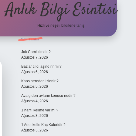
Anlık Bilgi Esintisi
Hızlı ve neşeli bilgilerle tanış!
Sidebar
Son Yazılar
ilbet yeni giriş adresi
Jak Cami kimdir ?
Ağustos 7, 2026
Bazlar cildi aşındırır mı ?
Ağustos 6, 2026
Kaos nereden izlenir ?
Ağustos 5, 2026
Ava giden avlanır konusu nedir ?
Ağustos 4, 2026
1 harfli kelime var mı ?
Ağustos 3, 2026
1 Adet kelle Kaç Kaloridir ?
Ağustos 3, 2026