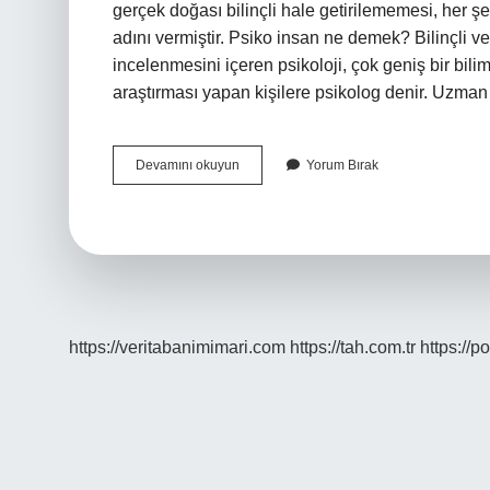
gerçek doğası bilinçli hale getirilememesi, her 
adını vermiştir. Psiko insan ne demek? Bilinçli ve
incelenmesini içeren psikoloji, çok geniş bir bil
araştırması yapan kişilere psikolog denir. Uzma
Psiko
Devamını okuyun
Yorum Bırak
Ne
Demek
https://veritabanimimari.com
https://tah.com.tr
https://p