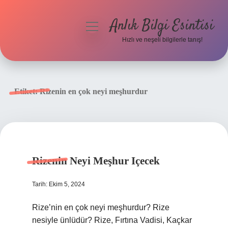
Anlık Bilgi Esintisi
menüyü
aç
Hızlı ve neşeli bilgilerle tanış!
Anasayfa
Gizlilik Politikası
Etiket:
Rizenin en çok neyi meşhurdur
Yasal Uyarı
Hakkımızda
Rizenin Neyi Meşhur Içecek
Tarih: Ekim 5, 2024
Rize’nin en çok neyi meşhurdur? Rize
nesiyle ünlüdür? Rize, Fırtına Vadisi, Kaçkar