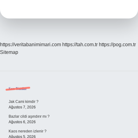
Meşhur
Içecek
https://veritabanimimari.com
https://tah.com.tr
https://pog.com.tr
Sitemap
Sidebar
Son Yazılar
Jak Cami kimdir ?
Ağustos 7, 2026
Bazlar cildi aşındırır mı ?
Ağustos 6, 2026
Kaos nereden izlenir ?
Ağustos 5, 2026