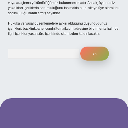
veya araştırma yükümlülüğümüz bulunmamaktadır. Ancak, üyelerimiz
yazdıkları içeriklerin sorumluluğunu taşımakta olup, siteye üye olarak bu
sorumluluğu kabul etmiş sayılırlar.
Hukuka ve yasal düzenlemelere aykırı olduğunu düşündüğünüz
içerikleri,
backlinkpanelicomtr@gmail.com
adresine bildirmeniz halinde,
ilgili içerikler yasal süre içerisinde sitemizden kaldırılacaktır.
Arama
ilbet yeni giriş adresi