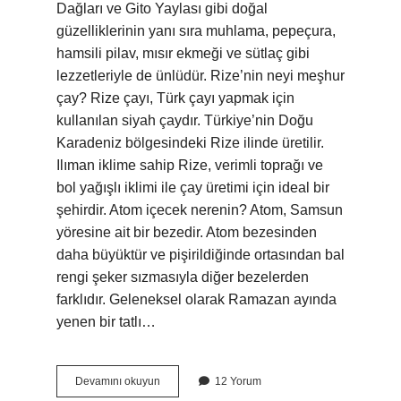
Dağları ve Gito Yaylası gibi doğal
güzelliklerinin yanı sıra muhlama, pepeçura,
hamsili pilav, mısır ekmeği ve sütlaç gibi
lezzetleriyle de ünlüdür. Rize’nin neyi meşhur
çay? Rize çayı, Türk çayı yapmak için
kullanılan siyah çaydır. Türkiye’nin Doğu
Karadeniz bölgesindeki Rize ilinde üretilir.
Ilıman iklime sahip Rize, verimli toprağı ve
bol yağışlı iklimi ile çay üretimi için ideal bir
şehirdir. Atom içecek nerenin? Atom, Samsun
yöresine ait bir bezedir. Atom bezesinden
daha büyüktür ve pişirildiğinde ortasından bal
rengi şeker sızmasıyla diğer bezelerden
farklıdır. Geleneksel olarak Ramazan ayında
yenen bir tatlı…
Rizenin
Devamını okuyun
12 Yorum
Neyi