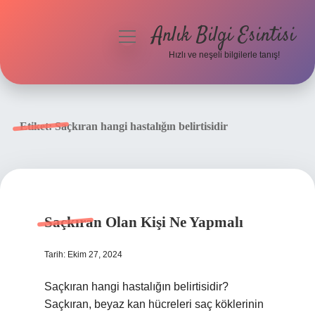
Anlık Bilgi Esintisi
menüyü
aç
Hızlı ve neşeli bilgilerle tanış!
Anasayfa
Gizlilik Politikası
Etiket:
Saçkıran hangi hastalığın belirtisidir
Yasal Uyarı
Hakkımızda
Saçkıran Olan Kişi Ne Yapmalı
Tarih: Ekim 27, 2024
Saçkıran hangi hastalığın belirtisidir?
Saçkıran, beyaz kan hücreleri saç köklerinin