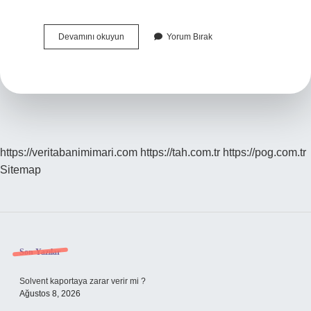
Saçkıran
Devamını okuyun
Yorum Bırak
Olan
Kişi
Ne
Yapmalı
https://veritabanimimari.com
https://tah.com.tr
https://pog.com.tr
Sitemap
Sidebar
Son Yazılar
Solvent kaportaya zarar verir mi ?
Ağustos 8, 2026