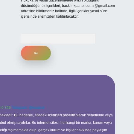
Hukuka ve yasal düzenlemelere aykırı olduğunu
düşündüğünüz içerikleri,
backlinkpanelicomtr@gmail.com
adresine bildirmeniz halinde, ilgili içerikler yasal süre
içerisinde sitemizden kaldırılacaktır.
Arama
 0 726
Telegram: @karabul
ektedir. Bu nedenle, sitedeki içerikleri proaktif olarak denetleme veya
 etmiş sayılırlar. Bu internet sitesi, herhangi bir marka, kurum veya
niteliği taşımamakta olup, gerçek kurum ve kişiler hakkında paylaşım