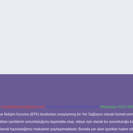
:
backlinkpaneli@gmail.com
Teams:
forumhizmeti@gmail.com
Whatsapp: 0262 606
ve İletişim Kurumu (BTK) tarafından onaylanmış bir Yer Sağlayıcı olarak hizmet verm
rı içeriklerin sorumluluğunu taşımakta olup, siteye üye olarak bu sorumluluğu kabul
a kendi hazırladığımız makaleler paylaşılmaktadır. Burada yer alan içerikler haber 