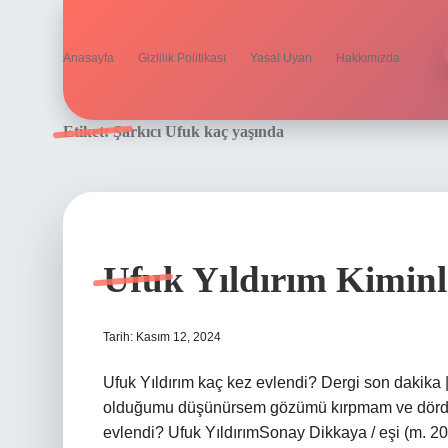
Anasayfa
Gizlilik Politikası
Yasal Uyarı
Hakkımızda
Etiket:
Şarkıcı Ufuk kaç yaşında
Ufuk Yıldırım Kiminl
Tarih: Kasım 12, 2024
Ufuk Yıldırım kaç kez evlendi? Dergi son dakika 
olduğumu düşünürsem gözümü kırpmam ve dördün
evlendi? Ufuk YıldırımSonay Dikkaya / eşi (m. 20