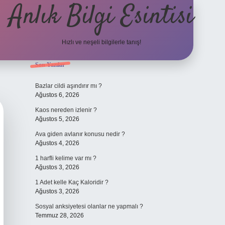
Anlık Bilgi Esintisi
Hızlı ve neşeli bilgilerle tanış!
Sidebar
Son Yazılar
ilbet yeni giriş adresi
Bazlar cildi aşındırır mı ?
Ağustos 6, 2026
Kaos nereden izlenir ?
Ağustos 5, 2026
Ava giden avlanır konusu nedir ?
Ağustos 4, 2026
1 harfli kelime var mı ?
Ağustos 3, 2026
1 Adet kelle Kaç Kaloridir ?
Ağustos 3, 2026
Sosyal anksiyetesi olanlar ne yapmalı ?
Temmuz 28, 2026