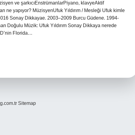
syen ve şarkıcıEnstrümanlarPiyano, klavyeAktif
 an ne yapıyor? MüzisyenUfuk Yıldırım / Mesleği Ufuk kimle
12-2016 Sonay Dikkayae. 2003–2009 Burcu Güdene. 1994-
nan Doğulu Müzik: Ufuk Yıldırım Sonay Dikkaya nerede
ABD’nin Florida…
og.com.tr
Sitemap