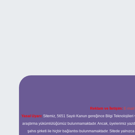
Reklam ve İletişim:
E-mail
Yasal Uyarı:
Sitemiz, 5651 Sayılı Kanun gereğince Bilgi Teknolojileri 
araştırma yükümlülüğümüz bulunmamaktadır. Ancak, üyelerimiz yazdıkla
şahıs şirketi ile hiçbir bağlantısı bulunmamaktadır. Sitede yalnızc