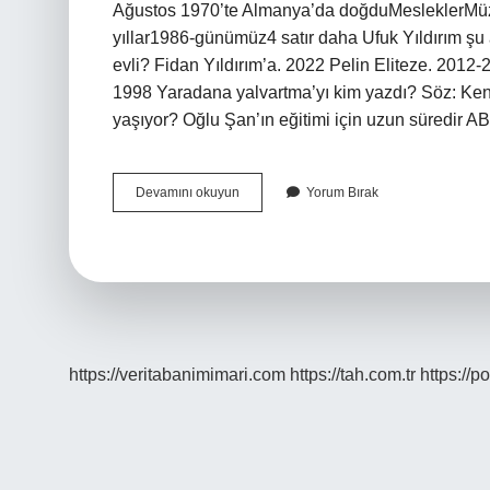
Ağustos 1970’te Almanya’da doğduMesleklerMüzi
yıllar1986-günümüz4 satır daha Ufuk Yıldırım şu
evli? Fidan Yıldırım’a. 2022 Pelin Eliteze. 20
1998 Yaradana yalvartma’yı kim yazdı? Söz: Ke
yaşıyor? Oğlu Şan’ın eğitimi için uzun süredir 
Ufuk
Devamını okuyun
Yorum Bırak
Yıldırım
Kiminle
Evlendi
https://veritabanimimari.com
https://tah.com.tr
https://p