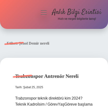
Anlık Bilgi Esintisi
menüyü
aç
Hızlı ve neşeli bilgilerle tanış!
Anasayfa
Gizlilik Politikası
Etiket:
Şenol Demir nereli
Yasal Uyarı
Hakkımızda
Trabzonspor Antrenör Nereli
Tarih: Şubat 25, 2025
Trabzonspor teknik direktörü kim 2024?
Teknik Kadroİsim / GörevYaşGöreve başlama