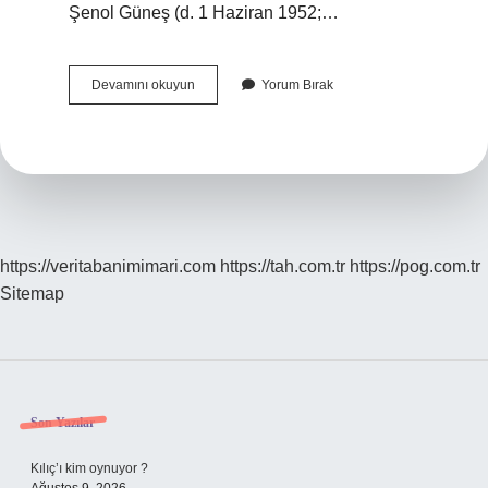
Şenol Güneş (d. 1 Haziran 1952;…
Trabzonspor
Devamını okuyun
Yorum Bırak
Antrenör
Nereli
https://veritabanimimari.com
https://tah.com.tr
https://pog.com.tr
Sitemap
Sidebar
Son Yazılar
Kılıç’ı kim oynuyor ?