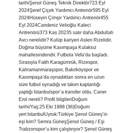
tarihiŞenol Güneş Teknik Direktör723 Eyl
2024Şeref Çiçek Yardımcı Antrenör595 Eyl
2024Hüseyin Çimşir Yardımcı Antrenör455
Eyl 2024Candeniz Velioğlu Kaleci
Antrenörü373 Kas 20235 satır daha Abdullah
Avcı nerelidir? Kulüp kariyeri Aslen Rizelidir.
Doğma büyüme Kasımpaşa Kulaksız
mahallesindendir. Futbola Vefa’da başladı.
Sırasıyla Fatih Karagümrük, Rizespor,
Kahramanmaraşspor, Bakırköyspor ve
Kasımpaşa’da oynadıktan sonra en uzun
süre futbol oynadığı ve takım kaptanlığı
yaptığı İstanbulspor’a transfer oldu. Caner
Erol nereli? Profil bilgileriDoğum
tarihi/Yaş:25 Eki 1988 (36)Doğum
yeri:IstanbulUyruk:Türkiye Şenol Güneş’in
eşi kim? Semra GüneşŞenol Güneş / Eşi
Trabzonspor’u kim çalıştırıyor? Şenol Güneş