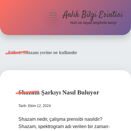
Anlık Bilgi Esintisi
menüyü
aç
Hızlı ve neşeli bilgilerle tanış!
Anasayfa
Gizlilik Politikası
Etiket:
Shazam yerine ne kullanılır
Yasal Uyarı
Hakkımızda
Shazam Şarkıyı Nasıl Buluyor
Tarih: Ekim 12, 2024
Shazam nedir, çalişma prensibi nasildir?
Shazam, spektrogram adı verilen bir zaman-