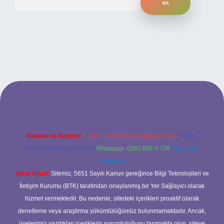
ilbet yeni giriş adresi
Reklam ve İletişim:
E-mail:
backlinkpaneli@gmail.com
Teams:
forumhizmeti@gmail.com
Whatsapp: 0262 606 0 726
Telegram:
@karabul
Yasal Uyarı:
Sitemiz, 5651 Sayılı Kanun gereğince Bilgi Teknolojileri ve
İletişim Kurumu (BTK) tarafından onaylanmış bir Yer Sağlayıcı olarak
hizmet vermektedir. Bu nedenle, sitedeki içerikleri proaktif olarak
denetleme veya araştırma yükümlülüğümüz bulunmamaktadır. Ancak,
üyelerimiz yazdıkları içeriklerin sorumluluğunu taşımakta olup, siteye