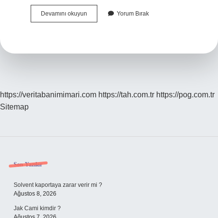
Shazam
Devamını okuyun
Yorum Bırak
Şarkıyı
Nasıl
Buluyor
https://veritabanimimari.com
https://tah.com.tr
https://pog.com.tr
Sitemap
Sidebar
Son Yazılar
Solvent kaportaya zarar verir mi ?
Ağustos 8, 2026
Jak Cami kimdir ?
Ağustos 7, 2026