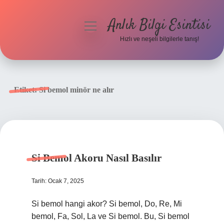
Anlık Bilgi Esintisi
menüyü
aç
Hızlı ve neşeli bilgilerle tanış!
Anasayfa
Gizlilik Politikası
Etiket:
Si bemol minör ne alır
Yasal Uyarı
Hakkımızda
Si Bemol Akoru Nasıl Basılır
Tarih: Ocak 7, 2025
Si bemol hangi akor? Si bemol, Do, Re, Mi
bemol, Fa, Sol, La ve Si bemol. Bu, Si bemol