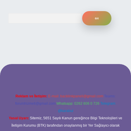
Arama
ilbet yeni giriş adresi
Reklam ve İletişim:
E-mail:
backlinkpaneli@gmail.com
Teams:
forumhizmeti@gmail.com
Whatsapp: 0262 606 0 726
Telegram:
@karabul
Yasal Uyarı:
Sitemiz, 5651 Sayılı Kanun gereğince Bilgi Teknolojileri ve
İletişim Kurumu (BTK) tarafından onaylanmış bir Yer Sağlayıcı olarak