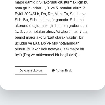
majör gamıdır. Si akorunu oluşturmak için bu
nota grubundan 1., 3. ve 5. notaları alırız. 2
Eylül 2024Si b, Do, Re, Mi b, Fa, Sol, La ve
Si b. Bu, Si bemol majör gamıdır. Si bemol
akorunu oluşturmak için bu nota grubundan
1., 3. ve 5. notaları alırız. A# akoru nasıl? La
bemol majör akoru (La# olarak yazılır), bir
üçlüdür ve La♯, Do ve Mi♯ notalarından
oluşur. Bu akor, kök notaya (La♯) majör bir
üçlü (Do) ve mükemmel bir beşli (Mi♯)…
Si
Devamını okuyun
Yorum Bırak
Bemol
Akoru
Nasıl
Basılır