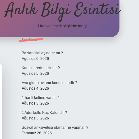
Anlık Bilgi Esintisi
Hızlı ve neşeli bilgilerle tanış!
Sidebar
Son Yazılar
ilbet yeni giriş adresi
Bazlar cildi aşındırır mı ?
Ağustos 6, 2026
Kaos nereden izlenir ?
Ağustos 5, 2026
Ava giden avlanır konusu nedir ?
Ağustos 4, 2026
1 harfli kelime var mı ?
Ağustos 3, 2026
1 Adet kelle Kaç Kaloridir ?
Ağustos 3, 2026
Sosyal anksiyetesi olanlar ne yapmalı ?
Temmuz 28, 2026