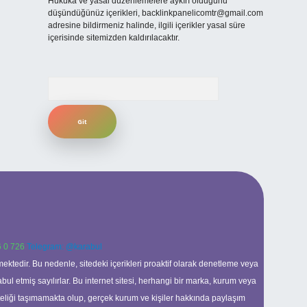
Hukuka ve yasal düzenlemelere aykırı olduğunu
düşündüğünüz içerikleri,
backlinkpanelicomtr@gmail.com
adresine bildirmeniz halinde, ilgili içerikler yasal süre
içerisinde sitemizden kaldırılacaktır.
Arama
 0 726
Telegram: @karabul
ektedir. Bu nedenle, sitedeki içerikleri proaktif olarak denetleme veya
 etmiş sayılırlar. Bu internet sitesi, herhangi bir marka, kurum veya
niteliği taşımamakta olup, gerçek kurum ve kişiler hakkında paylaşım