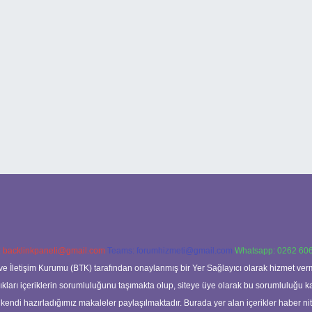
:
backlinkpaneli@gmail.com
Teams:
forumhizmeti@gmail.com
Whatsapp: 0262 606
ve İletişim Kurumu (BTK) tarafından onaylanmış bir Yer Sağlayıcı olarak hizmet verm
rı içeriklerin sorumluluğunu taşımakta olup, siteye üye olarak bu sorumluluğu kabul
a kendi hazırladığımız makaleler paylaşılmaktadır. Burada yer alan içerikler haber 