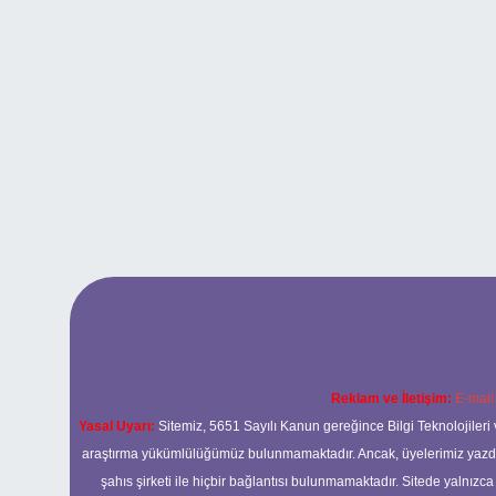
Reklam ve İletişim:
E-mail
Yasal Uyarı:
Sitemiz, 5651 Sayılı Kanun gereğince Bilgi Teknolojileri 
araştırma yükümlülüğümüz bulunmamaktadır. Ancak, üyelerimiz yazdıkla
şahıs şirketi ile hiçbir bağlantısı bulunmamaktadır. Sitede yalnızc