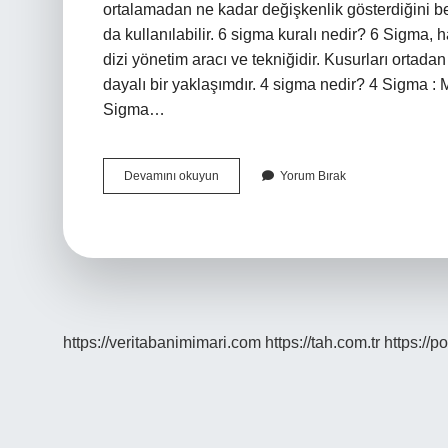
ortalamadan ne kadar değişkenlik gösterdiğini bel
da kullanılabilir. 6 sigma kuralı nedir? 6 Sigma, ha
dizi yönetim aracı ve tekniğidir. Kusurları ortadan
dayalı bir yaklaşımdır. 4 sigma nedir? 4 Sigma :
Sigma…
Sigma
Devamını okuyun
Yorum Bırak
Felsefesi
Nedir
https://veritabanimimari.com
https://tah.com.tr
https://p