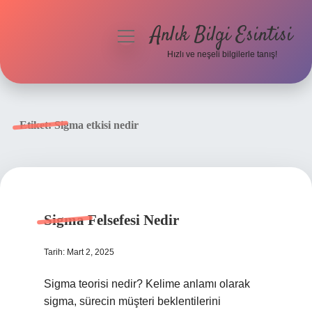
Anlık Bilgi Esintisi
menüyü
aç
Hızlı ve neşeli bilgilerle tanış!
Anasayfa
Gizlilik Politikası
Etiket:
Sigma etkisi nedir
Yasal Uyarı
Hakkımızda
Sigma Felsefesi Nedir
Tarih: Mart 2, 2025
Sigma teorisi nedir? Kelime anlamı olarak
sigma, sürecin müşteri beklentilerini