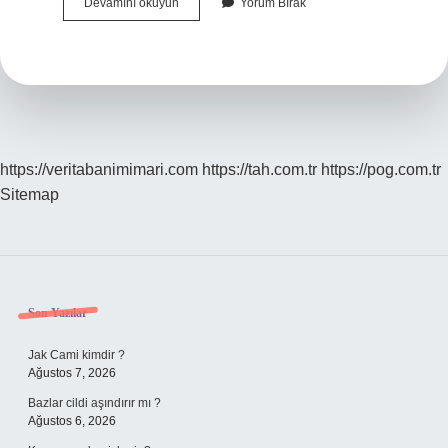
Sigma
Devamını okuyun
Yorum Bırak
Felsefesi
Nedir
https://veritabanimimari.com
https://tah.com.tr
https://pog.com.tr
Sitemap
Sidebar
Son Yazılar
Jak Cami kimdir ?
Ağustos 7, 2026
Bazlar cildi aşındırır mı ?
Ağustos 6, 2026