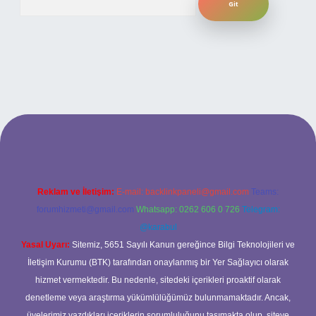
lbet yeni giriş adresi
Reklam ve İletişim:
E-mail:
backlinkpaneli@gmail.com
Teams:
forumhizmeti@gmail.com
Whatsapp: 0262 606 0 726
Telegram:
@karabul
Yasal Uyarı:
Sitemiz, 5651 Sayılı Kanun gereğince Bilgi Teknolojileri ve
İletişim Kurumu (BTK) tarafından onaylanmış bir Yer Sağlayıcı olarak
hizmet vermektedir. Bu nedenle, sitedeki içerikleri proaktif olarak
denetleme veya araştırma yükümlülüğümüz bulunmamaktadır. Ancak,
üyelerimiz yazdıkları içeriklerin sorumluluğunu taşımakta olup, siteye