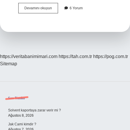
Bir
Devamını okuyun
6 Yorum
Insan
Neden
Çok
Sinirli
Olur
https://veritabanimimari.com
https://tah.com.tr
https://pog.com.tr
Sitemap
Sidebar
Son Yazılar
Solvent kaportaya zarar verir mi ?
Ağustos 8, 2026
Jak Cami kimdir ?
Ağustos 7, 2026