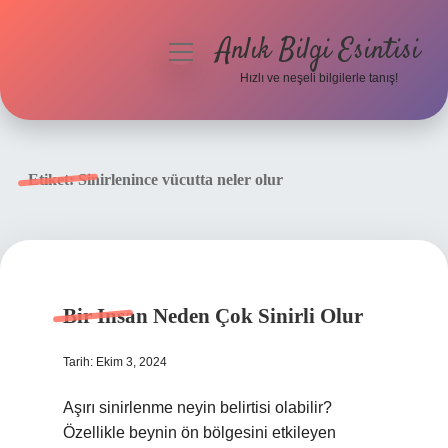
Anlık Bilgi Esintisi
menüyü
aç
Hızlı ve neşeli bilgilerle tanış!
Anasayfa
Gizlilik Politikası
Etiket:
Sinirlenince vücutta neler olur
Yasal Uyarı
Hakkımızda
Bir Insan Neden Çok Sinirli Olur
Tarih: Ekim 3, 2024
Aşırı sinirlenme neyin belirtisi olabilir?
Özellikle beynin ön bölgesini etkileyen