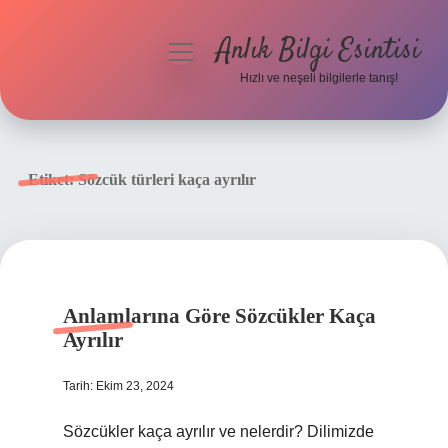
Anlık Bilgi Esintisi
menüyü
aç
Hızlı ve neşeli bilgilerle tanış!
Anasayfa
Gizlilik Politikası
Etiket:
Sözcük türleri kaça ayrılır
Yasal Uyarı
Hakkımızda
Anlamlarına Göre Sözcükler Kaça
Ayrılır
Tarih: Ekim 23, 2024
Sözcükler kaça ayrılır ve nelerdir? Dilimizde