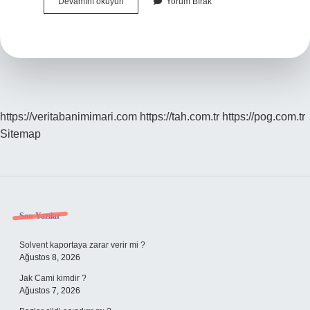
Anlamlarına
Devamını okuyun
Yorum Bırak
Göre
Sözcükler
Kaça
Ayrılır
https://veritabanimimari.com
https://tah.com.tr
https://pog.com.tr
Sitemap
Sidebar
Son Yazılar
Solvent kaportaya zarar verir mi ?
Ağustos 8, 2026
Jak Cami kimdir ?
Ağustos 7, 2026