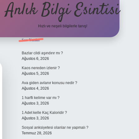
Anlık Bilgi Esintisi
Hızlı ve neşeli bilgilerle tanış!
Sidebar
Son Yazılar
ilbet yeni giriş adresi
Bazlar cildi aşındırır mı ?
Ağustos 6, 2026
Kaos nereden izlenir ?
Ağustos 5, 2026
Ava giden avlanır konusu nedir ?
Ağustos 4, 2026
1 harfli kelime var mı ?
Ağustos 3, 2026
1 Adet kelle Kaç Kaloridir ?
Ağustos 3, 2026
Sosyal anksiyetesi olanlar ne yapmalı ?
Temmuz 28, 2026