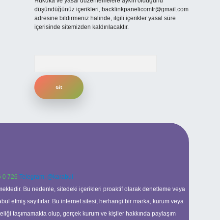
Hukuka ve yasal düzenlemelere aykırı olduğunu
düşündüğünüz içerikleri,
backlinkpanelicomtr@gmail.com
adresine bildirmeniz halinde, ilgili içerikler yasal süre
içerisinde sitemizden kaldırılacaktır.
Arama
 0 726
Telegram: @karabul
ektedir. Bu nedenle, sitedeki içerikleri proaktif olarak denetleme veya
 etmiş sayılırlar. Bu internet sitesi, herhangi bir marka, kurum veya
niteliği taşımamakta olup, gerçek kurum ve kişiler hakkında paylaşım