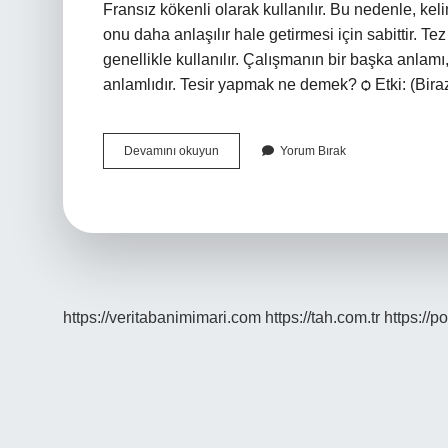
Fransız kökenli olarak kullanılır. Bu nedenle, ke
onu daha anlaşılır hale getirmesi için sabittir. Te
genellikle kullanılır. Çalışmanın bir başka anlam
anlamlıdır. Tesir yapmak ne demek? ѻ Etki: (Biraz
Tesir
Devamını okuyun
Yorum Bırak
Yerine
Ne
Kullanılır
https://veritabanimimari.com
https://tah.com.tr
https://p