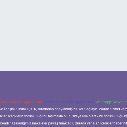
:
backlinkpaneli@gmail.com
Teams:
forumhizmeti@gmail.com
Whatsapp: 0262 606
ve İletişim Kurumu (BTK) tarafından onaylanmış bir Yer Sağlayıcı olarak hizmet verm
rı içeriklerin sorumluluğunu taşımakta olup, siteye üye olarak bu sorumluluğu kabul
a kendi hazırladığımız makaleler paylaşılmaktadır. Burada yer alan içerikler haber 