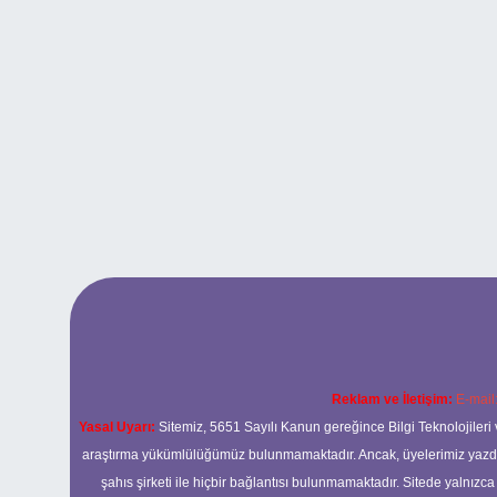
Reklam ve İletişim:
E-mail
Yasal Uyarı:
Sitemiz, 5651 Sayılı Kanun gereğince Bilgi Teknolojileri 
araştırma yükümlülüğümüz bulunmamaktadır. Ancak, üyelerimiz yazdıkla
şahıs şirketi ile hiçbir bağlantısı bulunmamaktadır. Sitede yalnızc