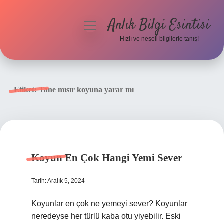
Anlık Bilgi Esintisi
menüyü
aç
Hızlı ve neşeli bilgilerle tanış!
Anasayfa
Gizlilik Politikası
Etiket:
Tane mısır koyuna yarar mı
Yasal Uyarı
Hakkımızda
Koyun En Çok Hangi Yemi Sever
Tarih: Aralık 5, 2024
Koyunlar en çok ne yemeyi sever? Koyunlar
neredeyse her türlü kaba otu yiyebilir. Eski