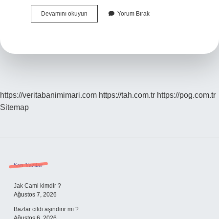
Koyun
Devamını okuyun
Yorum Bırak
En
Çok
Hangi
Yemi
Sever
https://veritabanimimari.com
https://tah.com.tr
https://pog.com.tr
Sitemap
Sidebar
Son Yazılar
Jak Cami kimdir ?
Ağustos 7, 2026
Bazlar cildi aşındırır mı ?
Ağustos 6, 2026