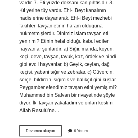
vardır. 7- Eti yüzde doksanı kan pıhtısıdır. 8-
Kıl yerine tüy vardır. Ehl-i Beyt kanalının
hadislerine dayanarak, Ehl-i Beyt mezhebi
fakihleri ​​tavşan etinin haram olduğuna
hükmetmişlerdir. Dinimiz İslam tavşan eti
yenir mi? Etinin helal olduğu kabul edilen
hayvanlar şunlardır: a) Sığır, manda, koyun,
keçi, deve, tavşan, tavuk, kaz, ördek ve hindi
gibi evcil hayvanlar, b) Geyik, ceylan, dağ
keçisi, yabani sığır ve zebralar, c) Güvercin,
serçe, bıldırcın, sığırcık ve balıkçıl gibi kuşlar.
Peygamber efendimiz tavşan etini yemiş mi?
Muhammed bin Safvan bir rivayetinde şöyle
diyor: İki tavşan yakaladım ve onları kestim.
Allah Resulü’ne…
Peygamber
Devamını okuyun
6 Yorum
Efendimiz