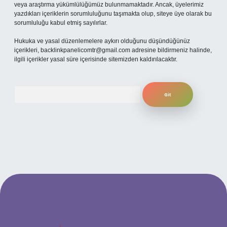
veya araştırma yükümlülüğümüz bulunmamaktadır. Ancak, üyelerimiz
yazdıkları içeriklerin sorumluluğunu taşımakta olup, siteye üye olarak bu
sorumluluğu kabul etmiş sayılırlar.
Hukuka ve yasal düzenlemelere aykırı olduğunu düşündüğünüz
içerikleri,
backlinkpanelicomtr@gmail.com
adresine bildirmeniz halinde,
ilgili içerikler yasal süre içerisinde sitemizden kaldırılacaktır.
Arama
ilbet yeni giriş adresi