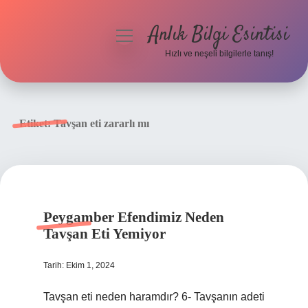
Anlık Bilgi Esintisi
menüyü
aç
Hızlı ve neşeli bilgilerle tanış!
Anasayfa
Gizlilik Politikası
Etiket:
Tavşan eti zararlı mı
Yasal Uyarı
Hakkımızda
Peygamber Efendimiz Neden
Tavşan Eti Yemiyor
Tarih: Ekim 1, 2024
Tavşan eti neden haramdır? 6- Tavşanın adeti