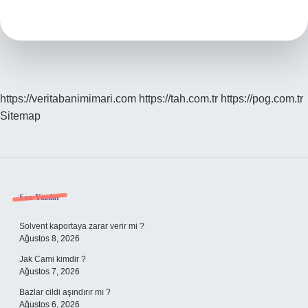
Neden
Tavşan
Eti
Yemiyor
https://veritabanimimari.com
https://tah.com.tr
https://pog.com.tr
Sitemap
Sidebar
Son Yazılar
Solvent kaportaya zarar verir mi ?
Ağustos 8, 2026
Jak Cami kimdir ?
Ağustos 7, 2026
Bazlar cildi aşındırır mı ?
Ağustos 6, 2026