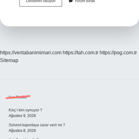
Tedrici
Devamını okuyun
Yorum Bırak
Ne
Demek
Tıp
https://veritabanimimari.com
https://tah.com.tr
https://pog.com.tr
Sitemap
Sidebar
Son Yazılar
Kılıç’ı kim oynuyor ?
Ağustos 9, 2026
Solvent kaportaya zarar verir mi ?
Ağustos 8, 2026