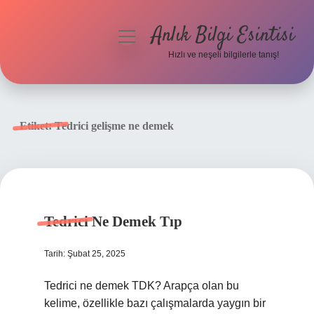
Anlık Bilgi Esintisi
menüyü
aç
Hızlı ve neşeli bilgilerle tanış!
Anasayfa
Gizlilik Politikası
Etiket:
Tedrici gelişme ne demek
Yasal Uyarı
Hakkımızda
Tedrici Ne Demek Tıp
Tarih: Şubat 25, 2025
Tedrici ne demek TDK? Arapça olan bu
kelime, özellikle bazı çalışmalarda yaygın bir