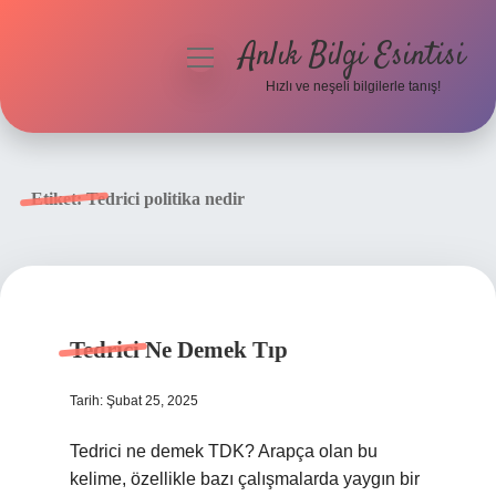
Anlık Bilgi Esintisi
menüyü
aç
Hızlı ve neşeli bilgilerle tanış!
Anasayfa
Gizlilik Politikası
Etiket:
Tedrici politika nedir
Yasal Uyarı
Hakkımızda
Tedrici Ne Demek Tıp
Tarih: Şubat 25, 2025
Tedrici ne demek TDK? Arapça olan bu
kelime, özellikle bazı çalışmalarda yaygın bir