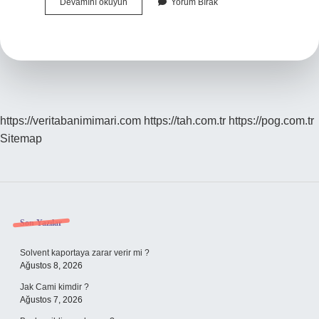
Tedrici
Devamını okuyun
Yorum Bırak
Ne
Demek
Tıp
https://veritabanimimari.com
https://tah.com.tr
https://pog.com.tr
Sitemap
Sidebar
Son Yazılar
Solvent kaportaya zarar verir mi ?
Ağustos 8, 2026
Jak Cami kimdir ?
Ağustos 7, 2026