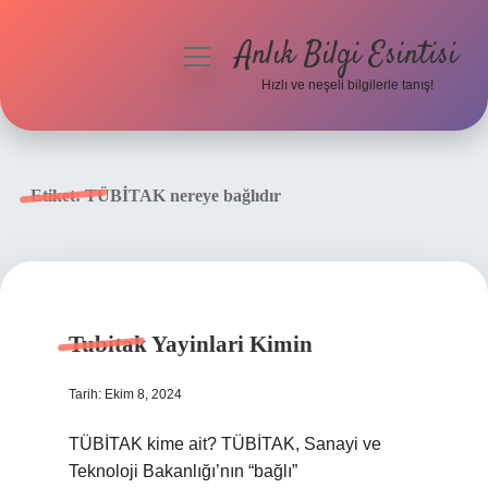
Anlık Bilgi Esintisi
menüyü
aç
Hızlı ve neşeli bilgilerle tanış!
Anasayfa
Gizlilik Politikası
Etiket:
TÜBİTAK nereye bağlıdır
Yasal Uyarı
Hakkımızda
Tubitak Yayinlari Kimin
Tarih: Ekim 8, 2024
TÜBİTAK kime ait? TÜBİTAK, Sanayi ve
Teknoloji Bakanlığı’nın “bağlı”