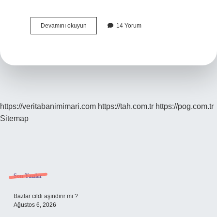
Tubitak
Devamını okuyun
14 Yorum
Yayinlari
Kimin
https://veritabanimimari.com
https://tah.com.tr
https://pog.com.tr
Sitemap
Sidebar
Son Yazılar
Bazlar cildi aşındırır mı ?
Ağustos 6, 2026