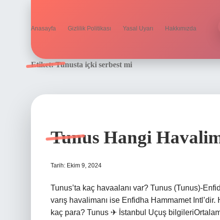
Anasayfa
Gizlilik Politikası
Yasal Uyarı
Hakkımızda
Etiket:
Tunusta içki serbest mi
Tunus Hangi Havali
Tarih: Ekim 9, 2024
Tunus’ta kaç havaalanı var? Tunus (Tunus)-Enfid
varış havalimanı ise Enfidha Hammamet Intl’dir. H
kaç para? Tunus ✈ İstanbul Uçuş bilgileriOrtala