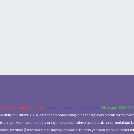
:
backlinkpaneli@gmail.com
Teams:
forumhizmeti@gmail.com
Whatsapp: 0262 606
ve İletişim Kurumu (BTK) tarafından onaylanmış bir Yer Sağlayıcı olarak hizmet verm
rı içeriklerin sorumluluğunu taşımakta olup, siteye üye olarak bu sorumluluğu kabul
a kendi hazırladığımız makaleler paylaşılmaktadır. Burada yer alan içerikler haber 