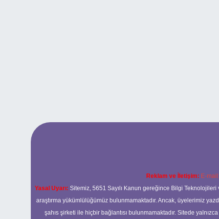
Reklam ve İletişim:
E-mail
Yasal Uyarı:
Sitemiz, 5651 Sayılı Kanun gereğince Bilgi Teknolojileri 
araştırma yükümlülüğümüz bulunmamaktadır. Ancak, üyelerimiz yazdıkla
şahıs şirketi ile hiçbir bağlantısı bulunmamaktadır. Sitede yalnızc