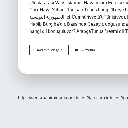
Uluslararası Varış İstanbul Havalimanı En ucuz u
Türk Hava Yolları, Tunisair Tunus hangi ülkeye 
الجمهورية التونسية, el-Cumhûriyyetü’t-Tûnisiyye), Kuzey Afrika’da Akdeniz’e sınırı olan bir ülkedir. Kurucusu
Habib Burgiba’dır. Batısında Cezayir, doğusunda 
hangi dil konuşuluyor? ArapçaTunus / resmi dil 
Tunus
Devamını okuyun
14 Yorum
Hangi
Havalimanı
https://veritabanimimari.com
https://tah.com.tr
https://p