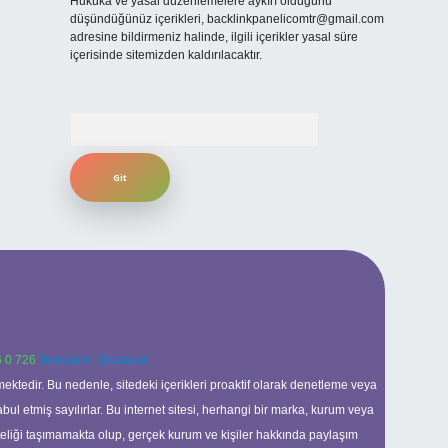
Hukuka ve yasal düzenlemelere aykırı olduğunu
düşündüğünüz içerikleri,
backlinkpanelicomtr@gmail.com
adresine bildirmeniz halinde, ilgili içerikler yasal süre
içerisinde sitemizden kaldırılacaktır.
Arama
 0 726
Telegram: @karabul
ektedir. Bu nedenle, sitedeki içerikleri proaktif olarak denetleme veya
 etmiş sayılırlar. Bu internet sitesi, herhangi bir marka, kurum veya
niteliği taşımamakta olup, gerçek kurum ve kişiler hakkında paylaşım