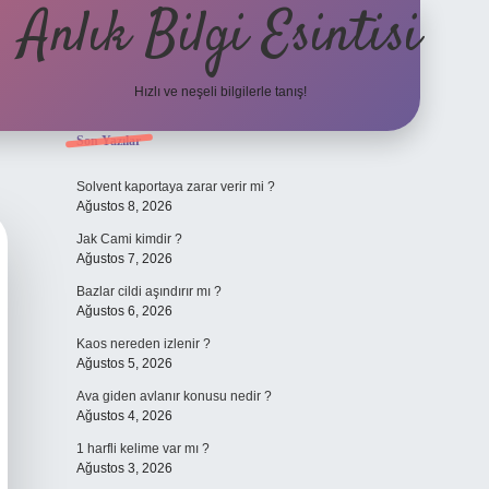
Anlık Bilgi Esintisi
Hızlı ve neşeli bilgilerle tanış!
Sidebar
Son Yazılar
ilbet yeni giriş adresi
Solvent kaportaya zarar verir mi ?
Ağustos 8, 2026
Jak Cami kimdir ?
Ağustos 7, 2026
Bazlar cildi aşındırır mı ?
Ağustos 6, 2026
Kaos nereden izlenir ?
Ağustos 5, 2026
Ava giden avlanır konusu nedir ?
Ağustos 4, 2026
1 harfli kelime var mı ?
Ağustos 3, 2026