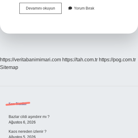
Ziraat
Devamını okuyun
Yorum Bırak
Fakültelerinde
En
Iyi
Bölüm
Hangisi
https://veritabanimimari.com
https://tah.com.tr
https://pog.com.tr
Sitemap
Sidebar
Son Yazılar
Bazlar cildi aşındırır mı ?
Ağustos 6, 2026
Kaos nereden izlenir ?
Ağustos 5, 2026