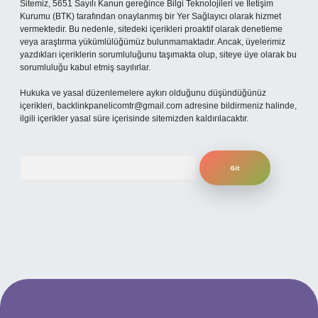
Sitemiz, 5651 Sayılı Kanun gereğince Bilgi Teknolojileri ve İletişim
Kurumu (BTK) tarafından onaylanmış bir Yer Sağlayıcı olarak hizmet
vermektedir. Bu nedenle, sitedeki içerikleri proaktif olarak denetleme
veya araştırma yükümlülüğümüz bulunmamaktadır. Ancak, üyelerimiz
yazdıkları içeriklerin sorumluluğunu taşımakta olup, siteye üye olarak bu
sorumluluğu kabul etmiş sayılırlar.
Hukuka ve yasal düzenlemelere aykırı olduğunu düşündüğünüz
içerikleri,
backlinkpanelicomtr@gmail.com
adresine bildirmeniz halinde,
ilgili içerikler yasal süre içerisinde sitemizden kaldırılacaktır.
Arama
ilbet yeni giriş adresi