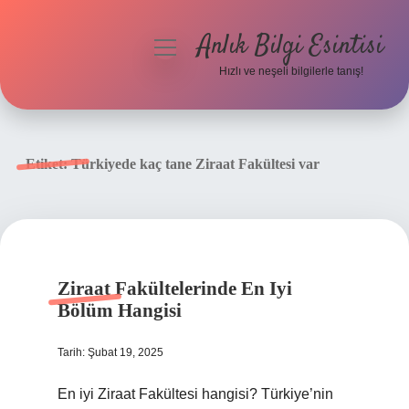
Anlık Bilgi Esintisi
menüyü
aç
Hızlı ve neşeli bilgilerle tanış!
Anasayfa
Gizlilik Politikası
Etiket:
Türkiyede kaç tane Ziraat Fakültesi var
Yasal Uyarı
Hakkımızda
Ziraat Fakültelerinde En Iyi
Bölüm Hangisi
Tarih: Şubat 19, 2025
En iyi Ziraat Fakültesi hangisi? Türkiye’nin