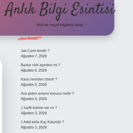
Anlık Bilgi Esintisi
Hızlı ve neşeli bilgilerle tanış!
Sidebar
Son Yazılar
ilbet yeni
Jak Cami kimdir ?
Ağustos 7, 2026
Bazlar cildi aşındırır mı ?
Ağustos 6, 2026
Kaos nereden izlenir ?
Ağustos 5, 2026
Ava giden avlanır konusu nedir ?
Ağustos 4, 2026
1 harfli kelime var mı ?
Ağustos 3, 2026
1 Adet kelle Kaç Kaloridir ?
Ağustos 3, 2026