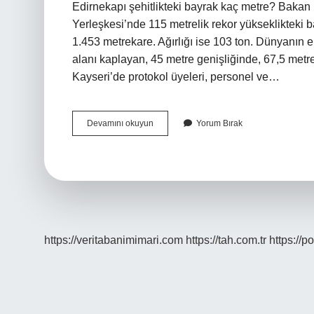
Edirnekapı şehitlikteki bayrak kaç metre? Bakan
Yerleşkesi’nde 115 metrelik rekor yükseklikteki ba
1.453 metrekare. Ağırlığı ise 103 ton. Dünyanın
alanı kaplayan, 45 metre genişliğinde, 67,5 met
Kayseri’de protokol üyeleri, personel ve…
En
Devamını okuyun
Yorum Bırak
Büyük
Türk
Bayrağı
Kaç
Metrekare
https://veritabanimimari.com
https://tah.com.tr
https://p