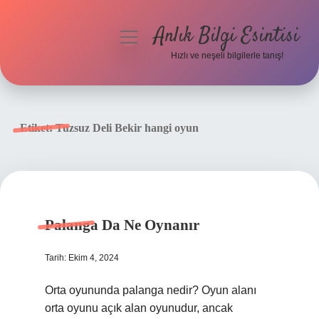
Anlık Bilgi Esintisi
menüyü
aç
Hızlı ve neşeli bilgilerle tanış!
Anasayfa
Gizlilik Politikası
Etiket:
Tuzsuz Deli Bekir hangi oyun
Yasal Uyarı
Hakkımızda
Palanga Da Ne Oynanır
Tarih: Ekim 4, 2024
Orta oyununda palanga nedir? Oyun alanı
orta oyunu açık alan oyunudur, ancak