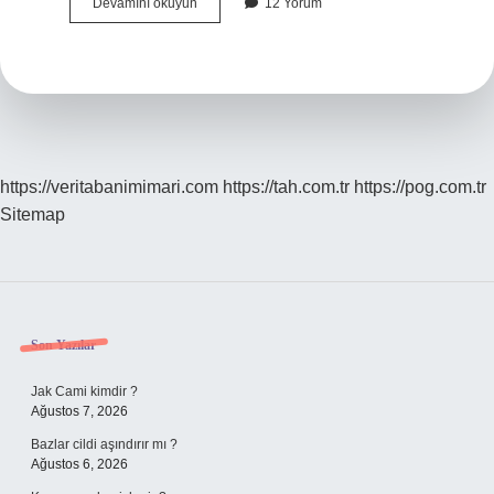
Palanga
Devamını okuyun
12 Yorum
Da
Ne
Oynanır
https://veritabanimimari.com
https://tah.com.tr
https://pog.com.tr
Sitemap
Sidebar
Son Yazılar
Jak Cami kimdir ?
Ağustos 7, 2026
Bazlar cildi aşındırır mı ?
Ağustos 6, 2026