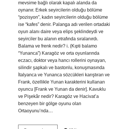
mevsime bağlı olarak kapalı alanda da
oynanır. Erkek seyircilerin olduğu bölüme
“pozisyon”, kadın seyircilerin olduğu bölüme
ise “kafes” denir. Palanga adı verilen ortadaki
oyun alanı daire veya elips şeklindeydi ve
seyirciler bu alanın etrafında sıralanırdı.
Balama ve frenk nedir? i. (Kıpti balamo
“Yunanca”) Karagöz ve orta oyunlarında
eczacı, doktor veya hancı rollerini oynayan,
silindir şapkalı ve bastonlu, konuşmasında
İtalyanca ve Yunanca sözcükleri karıştıran ve
Frank, özellikle Yunan karakterini kullanan
oyuncu [Frank ve Yunan da denir]. Kavuklu
ve Pişekâr nedir? Karagöz ve Hacivat’a
benzeyen bir gölge oyunu olan
Ortaoyunu’nda…