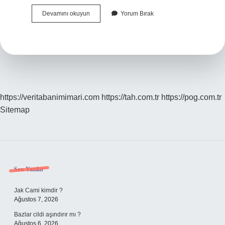
Garig
Devamını okuyun
Yorum Bırak
Bitki
Örtüsü
Nerelerde
Görülür
https://veritabanimimari.com
https://tah.com.tr
https://pog.com.tr
Sitemap
Sidebar
Son Yazılar
Jak Cami kimdir ?
Ağustos 7, 2026
Bazlar cildi aşındırır mı ?
Ağustos 6, 2026