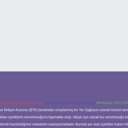
:
backlinkpaneli@gmail.com
Teams:
forumhizmeti@gmail.com
Whatsapp: 0262 606
ve İletişim Kurumu (BTK) tarafından onaylanmış bir Yer Sağlayıcı olarak hizmet verm
rı içeriklerin sorumluluğunu taşımakta olup, siteye üye olarak bu sorumluluğu kabul
a kendi hazırladığımız makaleler paylaşılmaktadır. Burada yer alan içerikler haber 