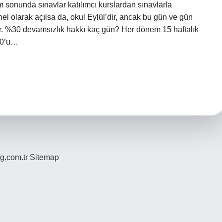
m sonunda sınavlar katılımcı kurslardan sınavlarla
el olarak açılsa da, okul Eylül’dir, ancak bu gün ve gün
rer. %30 devamsızlık hakkı kaç gün? Her dönem 15 haftalık
%30’u…
og.com.tr
Sitemap