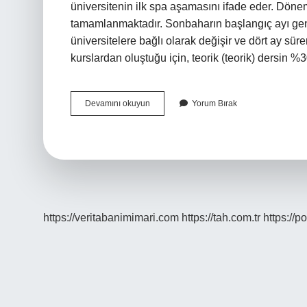
üniversitenin ilk spa aşamasını ifade eder. Döne
tamamlanmaktadır. Sonbaharın başlangıç ​​ayı gen
üniversitelere bağlı olarak değişir ve dört ay sü
kurslardan oluştuğu için, teorik (teorik) dersin 
Üniversitede
Devamını okuyun
Yorum Bırak
1
Dönem
Kaç
Gün
https://veritabanimimari.com
https://tah.com.tr
https://p