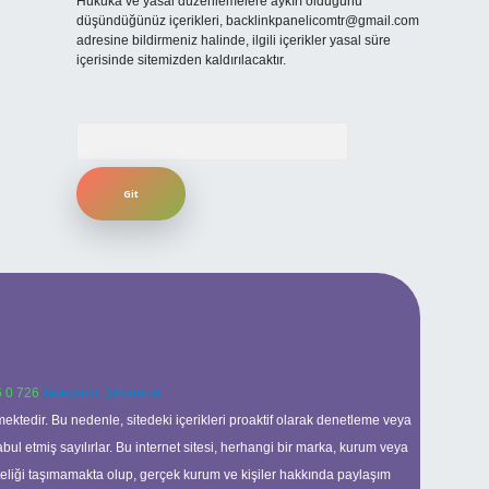
Hukuka ve yasal düzenlemelere aykırı olduğunu
düşündüğünüz içerikleri,
backlinkpanelicomtr@gmail.com
adresine bildirmeniz halinde, ilgili içerikler yasal süre
içerisinde sitemizden kaldırılacaktır.
Arama
 0 726
Telegram: @karabul
ektedir. Bu nedenle, sitedeki içerikleri proaktif olarak denetleme veya
 etmiş sayılırlar. Bu internet sitesi, herhangi bir marka, kurum veya
niteliği taşımamakta olup, gerçek kurum ve kişiler hakkında paylaşım