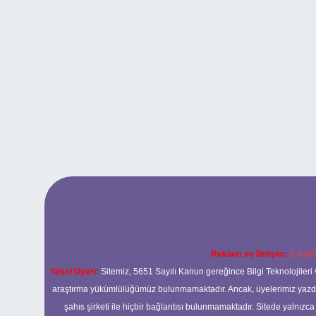
Reklam ve İletişim:
E-mail
Yasal Uyarı:
Sitemiz, 5651 Sayılı Kanun gereğince Bilgi Teknolojileri 
araştırma yükümlülüğümüz bulunmamaktadır. Ancak, üyelerimiz yazdıkla
şahıs şirketi ile hiçbir bağlantısı bulunmamaktadır. Sitede yalnızc