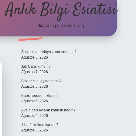
Anlık Bilgi Esintisi
Hızlı ve neşeli bilgilerle tanış!
Sidebar
Son Yazılar
ilbet yeni giri
Solvent kaportaya zarar verir mi ?
Ağustos 8, 2026
Jak Cami kimdir ?
Ağustos 7, 2026
Bazlar cildi aşındırır mı ?
Ağustos 6, 2026
Kaos nereden izlenir ?
Ağustos 5, 2026
Ava giden avlanır konusu nedir ?
Ağustos 4, 2026
1 harfli kelime var mı ?
Ağustos 3, 2026