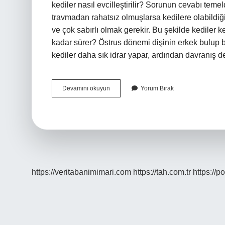
kediler nasıl evcilleştirilir? Sorunun cevabı temel
travmadan rahatsız olmuşlarsa kedilere olabildi
ve çok sabırlı olmak gerekir. Bu şekilde kediler ke
kadar sürer? Östrus dönemi dişinin erkek bulup b
kediler daha sık idrar yapar, ardından davranış de
Kediler
Devamını okuyun
Yorum Bırak
Kaç
Aydan
Sonra
Sakinleşir
https://veritabanimimari.com
https://tah.com.tr
https://p