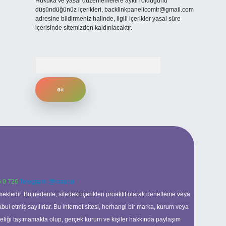
Hukuka ve yasal düzenlemelere aykırı olduğunu
düşündüğünüz içerikleri,
backlinkpanelicomtr@gmail.com
adresine bildirmeniz halinde, ilgili içerikler yasal süre
içerisinde sitemizden kaldırılacaktır.
Arama
 0 726
Telegram: @karabul
ektedir. Bu nedenle, sitedeki içerikleri proaktif olarak denetleme veya
 etmiş sayılırlar. Bu internet sitesi, herhangi bir marka, kurum veya
niteliği taşımamakta olup, gerçek kurum ve kişiler hakkında paylaşım