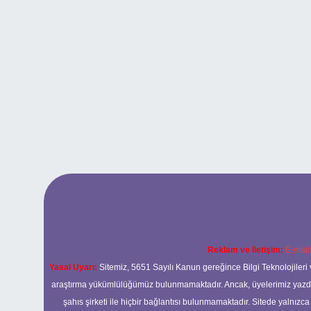
Reklam ve İletişim:
E-mail
Yasal Uyarı:
Sitemiz, 5651 Sayılı Kanun gereğince Bilgi Teknolojileri 
araştırma yükümlülüğümüz bulunmamaktadır. Ancak, üyelerimiz yazdıkla
şahıs şirketi ile hiçbir bağlantısı bulunmamaktadır. Sitede yalnızc