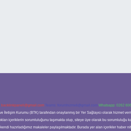
:
backlinkpaneli@gmail.com
Teams:
forumhizmeti@gmail.com
Whatsapp: 0262 606
ve İletişim Kurumu (BTK) tarafından onaylanmış bir Yer Sağlayıcı olarak hizmet verm
rı içeriklerin sorumluluğunu taşımakta olup, siteye üye olarak bu sorumluluğu kabul
a kendi hazırladığımız makaleler paylaşılmaktadır. Burada yer alan içerikler haber 