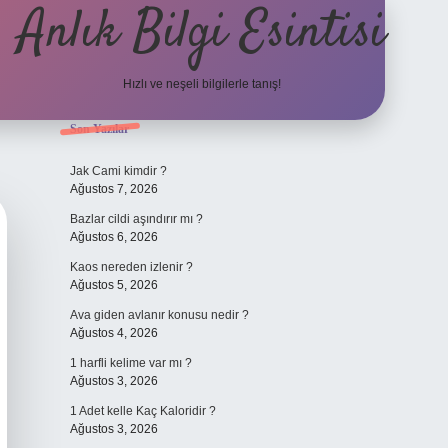
Anlık Bilgi Esintisi
Hızlı ve neşeli bilgilerle tanış!
Sidebar
Son Yazılar
ilbet yeni giriş adresi
Jak Cami kimdir ?
Ağustos 7, 2026
Bazlar cildi aşındırır mı ?
Ağustos 6, 2026
Kaos nereden izlenir ?
Ağustos 5, 2026
Ava giden avlanır konusu nedir ?
Ağustos 4, 2026
1 harfli kelime var mı ?
Ağustos 3, 2026
1 Adet kelle Kaç Kaloridir ?
Ağustos 3, 2026