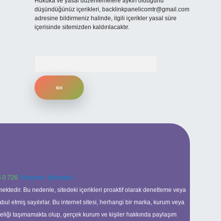
Hukuka ve yasal düzenlemelere aykırı olduğunu
düşündüğünüz içerikleri,
backlinkpanelicomtr@gmail.com
adresine bildirmeniz halinde, ilgili içerikler yasal süre
içerisinde sitemizden kaldırılacaktır.
Arama
 0 726
Telegram: @karabul
ektedir. Bu nedenle, sitedeki içerikleri proaktif olarak denetleme veya
 etmiş sayılırlar. Bu internet sitesi, herhangi bir marka, kurum veya
niteliği taşımamakta olup, gerçek kurum ve kişiler hakkında paylaşım