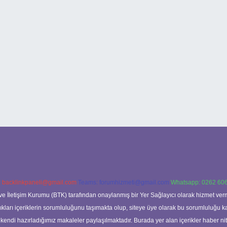
:
backlinkpaneli@gmail.com
Teams:
forumhizmeti@gmail.com
Whatsapp: 0262 606
ve İletişim Kurumu (BTK) tarafından onaylanmış bir Yer Sağlayıcı olarak hizmet verm
rı içeriklerin sorumluluğunu taşımakta olup, siteye üye olarak bu sorumluluğu kabul
a kendi hazırladığımız makaleler paylaşılmaktadır. Burada yer alan içerikler haber 