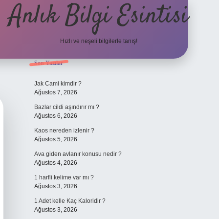
Anlık Bilgi Esintisi
Hızlı ve neşeli bilgilerle tanış!
Sidebar
Son Yazılar
ilbet yeni giriş adresi
Jak Cami kimdir ?
Ağustos 7, 2026
Bazlar cildi aşındırır mı ?
Ağustos 6, 2026
Kaos nereden izlenir ?
Ağustos 5, 2026
Ava giden avlanır konusu nedir ?
Ağustos 4, 2026
1 harfli kelime var mı ?
Ağustos 3, 2026
1 Adet kelle Kaç Kaloridir ?
Ağustos 3, 2026