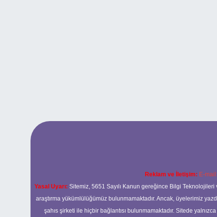
Reklam ve İletişim:
E-mail
Yasal Uyarı:
Sitemiz, 5651 Sayılı Kanun gereğince Bilgi Teknolojileri 
araştırma yükümlülüğümüz bulunmamaktadır. Ancak, üyelerimiz yazdıkla
şahıs şirketi ile hiçbir bağlantısı bulunmamaktadır. Sitede yalnızc