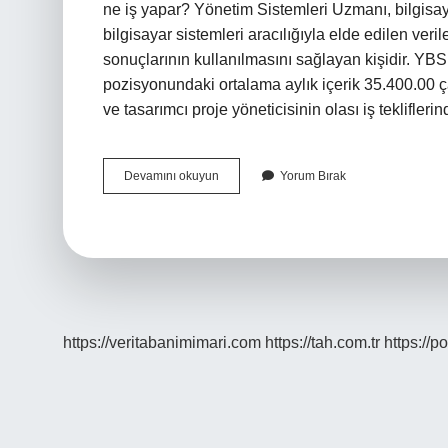
ne iş yapar? Yönetim Sistemleri Uzmanı, bilgisayar
bilgisayar sistemleri aracılığıyla elde edilen ver
sonuçlarının kullanılmasını sağlayan kişidir. YB
pozisyonundaki ortalama aylık içerik 35.400.00 ç
ve tasarımcı proje yöneticisinin olası iş teklif
Yönetim
Devamını okuyun
Yorum Bırak
Bilişim
Sistemleri
Hangi
Işleri
Yapar
https://veritabanimimari.com
https://tah.com.tr
https://p