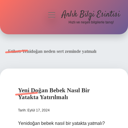
Anlık Bilgi Esintisi
menüyü
aç
Hızlı ve neşeli bilgilerle tanış!
Anasayfa
Gizlilik Politikası
Etiket:
Yenidoğan neden sert zeminde yatmalı
Yasal Uyarı
Hakkımızda
Yeni Doğan Bebek Nasıl Bir
Yatakta Yatırılmalı
Tarih: Eylül 17, 2024
Yenidoğan bebek nasıl bir yatakta yatmalı?