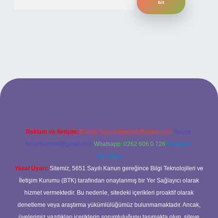
ilbet yeni giriş adresi
Reklam ve İletişim:
E-mail:
backlinkpaneli@gmail.com
Teams:
forumhizmeti@gmail.com
Whatsapp: 0262 606 0 726
Telegram:
@karabul
Yasal Uyarı:
Sitemiz, 5651 Sayılı Kanun gereğince Bilgi Teknolojileri ve
İletişim Kurumu (BTK) tarafından onaylanmış bir Yer Sağlayıcı olarak
hizmet vermektedir. Bu nedenle, sitedeki içerikleri proaktif olarak
denetleme veya araştırma yükümlülüğümüz bulunmamaktadır. Ancak,
üyelerimiz yazdıkları içeriklerin sorumluluğunu taşımakta olup, siteye