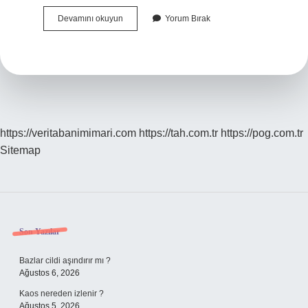
Yeni
Devamını okuyun
Yorum Bırak
Doğan
Bebek
Nasıl
Bir
Yatakta
Yatırılmalı
https://veritabanimimari.com
https://tah.com.tr
https://pog.com.tr
Sitemap
Sidebar
Son Yazılar
Bazlar cildi aşındırır mı ?
Ağustos 6, 2026
Kaos nereden izlenir ?
Ağustos 5, 2026