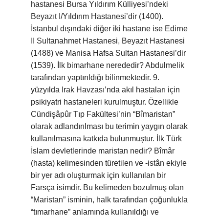
hastanesi Bursa Yıldırım Külliyesi’ndeki
Beyazıt I/Yıldırım Hastanesi’dir (1400).
İstanbul dışındaki diğer iki hastane ise Edirne
II Sultanahmet Hastanesi, Beyazıt Hastanesi
(1488) ve Manisa Hafsa Sultan Hastanesi’dir
(1539). İlk bimarhane nerededir? Abdulmelik
tarafından yaptırıldığı bilinmektedir. 9.
yüzyılda Irak Havzası’nda akıl hastaları için
psikiyatri hastaneleri kurulmuştur. Özellikle
Cündişâpûr Tıp Fakültesi’nin “Bîmaristan”
olarak adlandırılması bu terimin yaygın olarak
kullanılmasına katkıda bulunmuştur. İlk Türk
İslam devletlerinde maristan nedir? Bîmâr
(hasta) kelimesinden türetilen ve -istân ekiyle
bir yer adı oluşturmak için kullanılan bir
Farsça isimdir. Bu kelimeden bozulmuş olan
“Maristan” isminin, halk tarafından çoğunlukla
“tımarhane” anlamında kullanıldığı ve