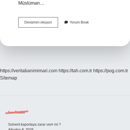
Müslüman…
İSlam
Devamını okuyun
Yorum Bırak
Tarihinde
Ilk
Darüşşifa
Hangi
Şehirde
Kurulmuştur
https://veritabanimimari.com
https://tah.com.tr
https://pog.com.tr
Sitemap
Sidebar
Son Yazılar
Solvent kaportaya zarar verir mi ?
Ağustos 8, 2026