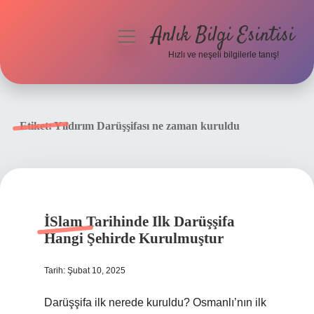
Anlık Bilgi Esintisi
menüyü
aç
Hızlı ve neşeli bilgilerle tanış!
Anasayfa
Gizlilik Politikası
Etiket:
Yıldırım Darüşşifası ne zaman kuruldu
Yasal Uyarı
Hakkımızda
İSlam Tarihinde Ilk Darüşşifa
Hangi Şehirde Kurulmuştur
Tarih: Şubat 10, 2025
Darüşşifa ilk nerede kuruldu? Osmanlı’nın ilk