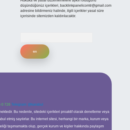
Hukuka ve yasal düzenlemelere aykırı olduğunu
düşündüğünüz içerikleri,
backlinkpanelicomtr@gmail.com
adresine bildirmeniz halinde, ilgili içerikler yasal süre
içerisinde sitemizden kaldırılacaktır.
Arama
 0 726
Telegram: @karabul
ektedir. Bu nedenle, sitedeki içerikleri proaktif olarak denetleme veya
 etmiş sayılırlar. Bu internet sitesi, herhangi bir marka, kurum veya
niteliği taşımamakta olup, gerçek kurum ve kişiler hakkında paylaşım