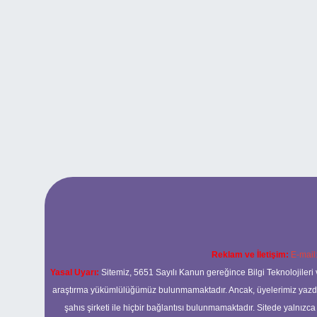
Reklam ve İletişim:
E-mail
Yasal Uyarı:
Sitemiz, 5651 Sayılı Kanun gereğince Bilgi Teknolojileri 
araştırma yükümlülüğümüz bulunmamaktadır. Ancak, üyelerimiz yazdıkla
şahıs şirketi ile hiçbir bağlantısı bulunmamaktadır. Sitede yalnızc