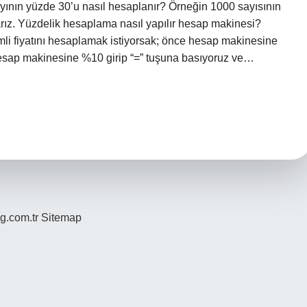
 sayının yüzde 30’u nasıl hesaplanır? Örneğin 1000 sayısının
ız. Yüzdelik hesaplama nasıl yapılır hesap makinesi?
mli fiyatını hesaplamak istiyorsak; önce hesap makinesine
 Hesap makinesine %10 girip “=” tuşuna basıyoruz ve…
og.com.tr
Sitemap