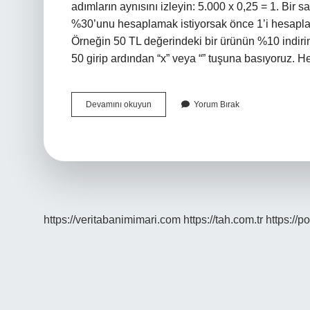
adımların aynısını izleyin: 5.000 x 0,25 = 1. Bir
%30’unu hesaplamak istiyorsak önce 1’i hesaplar
Örneğin 50 TL değerindeki bir ürünün %10 indiri
50 girip ardından “x” veya “” tuşuna basıyoruz.
Yüzde
Devamını okuyun
Yorum Bırak
Hesaplama
Nasıl
Yapılır
https://veritabanimimari.com
https://tah.com.tr
https://p