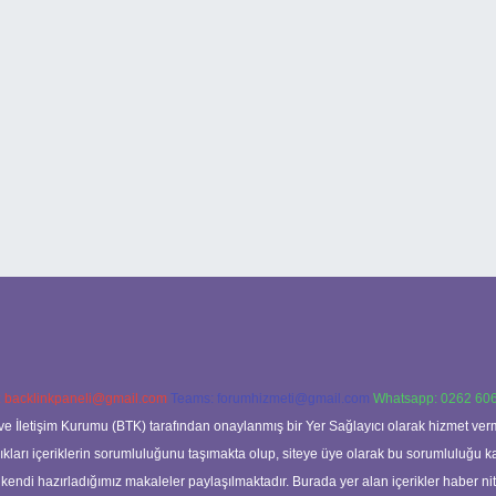
:
backlinkpaneli@gmail.com
Teams:
forumhizmeti@gmail.com
Whatsapp: 0262 606
ve İletişim Kurumu (BTK) tarafından onaylanmış bir Yer Sağlayıcı olarak hizmet verm
rı içeriklerin sorumluluğunu taşımakta olup, siteye üye olarak bu sorumluluğu kabul
a kendi hazırladığımız makaleler paylaşılmaktadır. Burada yer alan içerikler haber 