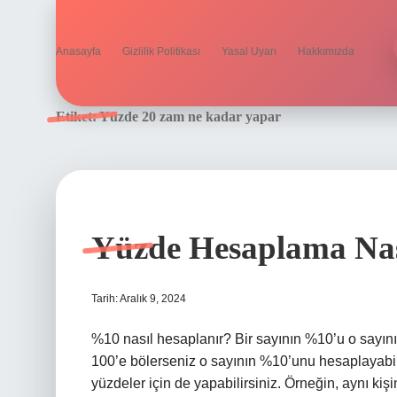
Anasayfa
Gizlilik Politikası
Yasal Uyarı
Hakkımızda
Etiket:
Yüzde 20 zam ne kadar yapar
Yüzde Hesaplama Nası
Tarih: Aralık 9, 2024
%10 nasıl hesaplanır? Bir sayının %10’u o sayının
100’e bölerseniz o sayının %10’unu hesaplayabil
yüzdeler için de yapabilirsiniz. Örneğin, aynı ki