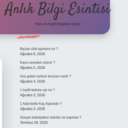
Anlık Bilgi Esintisi
Hızlı ve neşeli bilgilerle tanış!
Sidebar
Son Yazılar
ilbet yeni giriş adresi
Bazlar cildi aşındırır mı ?
Ağustos 6, 2026
Kaos nereden izlenir ?
Ağustos 5, 2026
Ava giden avlanır konusu nedir ?
Ağustos 4, 2026
1 harfli kelime var mı ?
Ağustos 3, 2026
1 Adet kelle Kaç Kaloridir ?
Ağustos 3, 2026
Sosyal anksiyetesi olanlar ne yapmalı ?
Temmuz 28, 2026