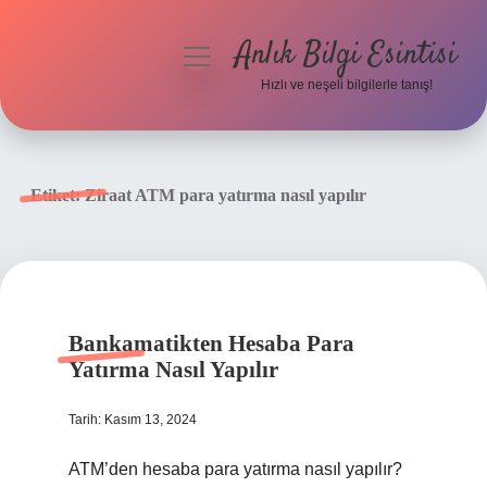
Anlık Bilgi Esintisi
menüyü
aç
Hızlı ve neşeli bilgilerle tanış!
Anasayfa
Gizlilik Politikası
Etiket:
Ziraat ATM para yatırma nasıl yapılır
Yasal Uyarı
Hakkımızda
Bankamatikten Hesaba Para
Yatırma Nasıl Yapılır
Tarih: Kasım 13, 2024
ATM’den hesaba para yatırma nasıl yapılır?