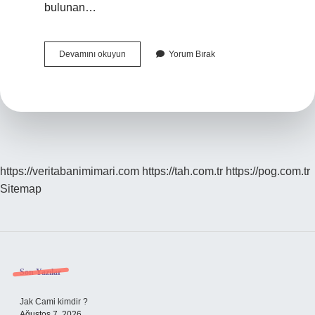
bulunan…
Bankamatikten
Devamını okuyun
Yorum Bırak
Hesaba
Para
Yatırma
Nasıl
Yapılır
https://veritabanimimari.com
https://tah.com.tr
https://pog.com.tr
Sitemap
Sidebar
Son Yazılar
Jak Cami kimdir ?
Ağustos 7, 2026