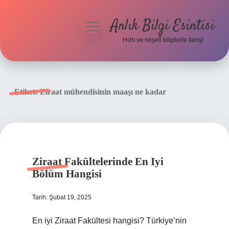
Anlık Bilgi Esintisi
menüyü
aç
Hızlı ve neşeli bilgilerle tanış!
Anasayfa
Gizlilik Politikası
Etiket:
Ziraat mühendisinin maaşı ne kadar
Yasal Uyarı
Hakkımızda
Ziraat Fakültelerinde En Iyi
Bölüm Hangisi
Tarih: Şubat 19, 2025
En iyi Ziraat Fakültesi hangisi? Türkiye’nin