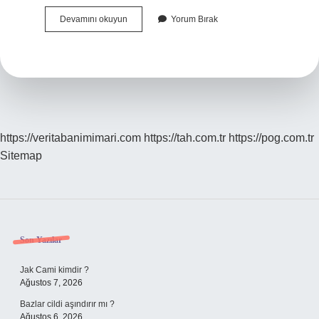
Ziraat
Devamını okuyun
Yorum Bırak
Fakültelerinde
En
Iyi
Bölüm
Hangisi
https://veritabanimimari.com
https://tah.com.tr
https://pog.com.tr
Sitemap
Sidebar
Son Yazılar
Jak Cami kimdir ?
Ağustos 7, 2026
Bazlar cildi aşındırır mı ?
Ağustos 6, 2026