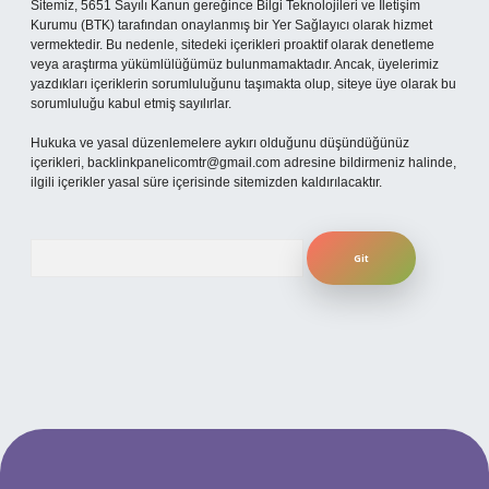
Sitemiz, 5651 Sayılı Kanun gereğince Bilgi Teknolojileri ve İletişim
Kurumu (BTK) tarafından onaylanmış bir Yer Sağlayıcı olarak hizmet
vermektedir. Bu nedenle, sitedeki içerikleri proaktif olarak denetleme
veya araştırma yükümlülüğümüz bulunmamaktadır. Ancak, üyelerimiz
yazdıkları içeriklerin sorumluluğunu taşımakta olup, siteye üye olarak bu
sorumluluğu kabul etmiş sayılırlar.
Hukuka ve yasal düzenlemelere aykırı olduğunu düşündüğünüz
içerikleri,
backlinkpanelicomtr@gmail.com
adresine bildirmeniz halinde,
ilgili içerikler yasal süre içerisinde sitemizden kaldırılacaktır.
Arama
ilbet yeni giriş adresi