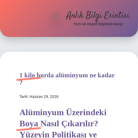
Anlık Bilgi Esintisi
menüyü
aç
Hızlı ve neşeli bilgilerle tanış!
Anasayfa
Gizlilik Politikası
Yasal Uyarı
1 kilo hurda alüminyum ne kadar
Hakkımızda
?
Tarih: Haziran 29, 2026
Alüminyum Üzerindeki
Boya Nasıl Çıkarılır?
Yüzeyin Politikası ve