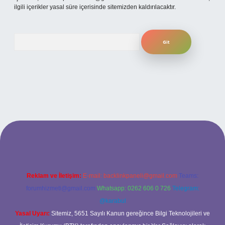
ilgili içerikler yasal süre içerisinde sitemizden kaldırılacaktır.
Arama
ilbet yeni giriş adresi
Reklam ve İletişim:
E-mail:
backlinkpaneli@gmail.com
Teams:
forumhizmeti@gmail.com
Whatsapp: 0262 606 0 726
Telegram:
@karabul
Yasal Uyarı:
Sitemiz, 5651 Sayılı Kanun gereğince Bilgi Teknolojileri ve