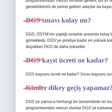
programlarından mezun olmaları gerekir. Bu yıl so
gerekliliklerini de yerine getiren adaylar da başv
DGS sınavı kolay mı?
DGS, ÖSYM’nin yaptığı sınavlar arasında kolay bir
girmektedir. DGS’ye şimdiye kadar en yüksek kat
düşükken DGS’de daha yüksektir.
DGS kayıt ücreti ne kadar?
DGS başvuru ücreti ne kadar? Sınav başvuru ücreti
Kimler dikey geçiş yapamaz
DGS’ye yalnızca herhangi bir üniversitede ön lisan
programlarından mezun olanlar DGS’ye katılamaz. 