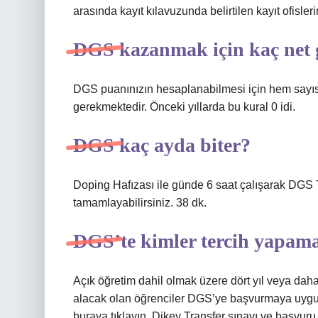
arasında kayıt kılavuzunda belirtilen kayıt ofisleri
DGS kazanmak için kaç net 
DGS puanınızın hesaplanabilmesi için hem sayıs
gerekmektedir. Önceki yıllarda bu kural 0 idi.
DGS kaç ayda biter?
Doping Hafızası ile günde 6 saat çalışarak DGS
tamamlayabilirsiniz. 38 dk.
DGS’te kimler tercih yapam
Açık öğretim dahil olmak üzere dört yıl veya dah
alacak olan öğrenciler DGS’ye başvurmaya uygun de
buraya tıklayın. Dikey Transfer sınavı ve başvuru 