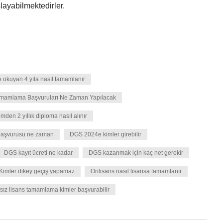
layabilmektedirler.
ite okuyan 4 yıla nasıl tamamlanır
amamlama Başvuruları Ne Zaman Yapılacak
lümden 2 yıllık diploma nasıl alınır
aşvurusu ne zaman
DGS 2024e kimler girebilir
DGS kayıt ücreti ne kadar
DGS kazanmak için kaç net gerekir
Kimler dikey geçiş yapamaz
Önlisans nasıl lisansa tamamlanır
sız lisans tamamlama kimler başvurabilir