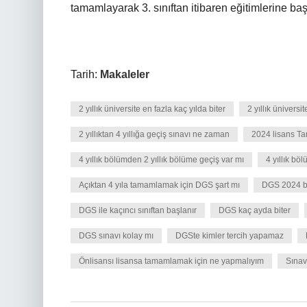
tamamlayarak 3. sınıftan itibaren eğitimlerine baş
Tarih:
Makaleler
2 yıllık üniversite en fazla kaç yılda biter
2 yıllık ünivers
2 yıllıktan 4 yıllığa geçiş sınavı ne zaman
2024 lisans T
4 yıllık bölümden 2 yıllık bölüme geçiş var mı
4 yıllık bö
Açıktan 4 yıla tamamlamak için DGS şart mı
DGS 2024 b
DGS ile kaçıncı sınıftan başlanır
DGS kaç ayda biter
DGS sınavı kolay mı
DGSte kimler tercih yapamaz
Önlisansı lisansa tamamlamak için ne yapmalıyım
Sınav