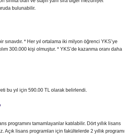
n sınıfta olan ve stajın yanı sıra diğer mezuniyet
uruda bulunabilir.
 sınavdır. * Her yıl ortalama iki milyon öğrenci YKS’ye
ılım 300.000 kişi olmuştur. * YKS’de kazanma oranı daha
 bu yıl için 590.00 TL olarak belirlendi.
?
s programını tamamlayanlar katılabilir. Dört yıllık lisans
Açık lisans programları için fakültelerde 2 yıllık programı