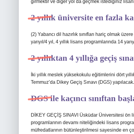
girmektir ve diğer yol da geçmek istediğiniz lisa
2 yıllık üniversite en fazla k
(2) Yabancı dil hazırlık sınıfları hariç olmak üzer
yarıyıl/4 yıl, 4 yıllık lisans programlarında 14 yarıyı
2 yıllıktan 4 yıllığa geçiş sı
İki yıllık meslek yüksekokulu eğitimlerini dört yıl
Temmuz’da Dikey Geçiş Sınavı (DGS) yapılacak
DGS ile kaçıncı sınıftan başl
DİKEY GEÇİŞ SINAVI Üsküdar Üniversitesi ön li
programlarının devamı niteliğindeki lisans progr
müfredatlarının bütünleştirilmesi sayesinde en ç