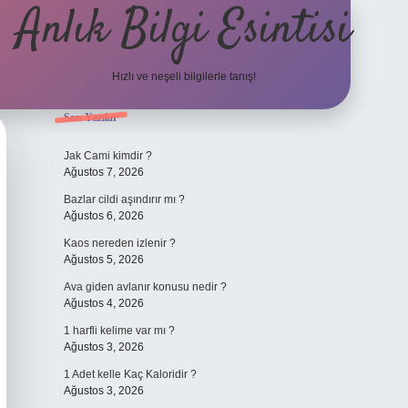
Anlık Bilgi Esintisi
Hızlı ve neşeli bilgilerle tanış!
Sidebar
Son Yazılar
ilbet yeni giriş 
Jak Cami kimdir ?
Ağustos 7, 2026
Bazlar cildi aşındırır mı ?
Ağustos 6, 2026
Kaos nereden izlenir ?
Ağustos 5, 2026
Ava giden avlanır konusu nedir ?
Ağustos 4, 2026
1 harfli kelime var mı ?
Ağustos 3, 2026
1 Adet kelle Kaç Kaloridir ?
Ağustos 3, 2026