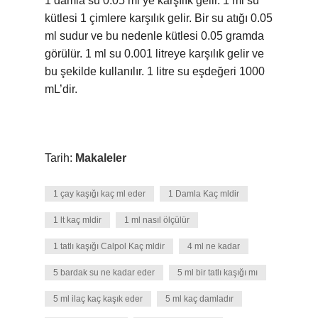
1 damla su 0.05 ml’ye karşılık gelir. 1 ml su
kütlesi 1 çimlere karşılık gelir. Bir su atığı 0.05
ml sudur ve bu nedenle kütlesi 0.05 gramda
görülür. 1 ml su 0.001 litreye karşılık gelir ve
bu şekilde kullanılır. 1 litre su eşdeğeri 1000
mL’dir.
Tarih:
Makaleler
1 çay kaşığı kaç ml eder
1 Damla Kaç mldir
1 lt kaç mldir
1 ml nasıl ölçülür
1 tatlı kaşığı Calpol Kaç mldir
4 ml ne kadar
5 bardak su ne kadar eder
5 ml bir tatlı kaşığı mı
5 ml ilaç kaç kaşık eder
5 ml kaç damladır