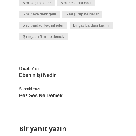
5 ml kaç mg eder
5 ml ne kadar eder
5 ml neye denk gelir
5 ml şurup ne kadar
5 su bardağı kaç ml eder
Bir çay bardağı kaç ml
Şırıngada 5 ml ne demek
Önceki Yazı
Ebenin Işi Nedir
Sonraki Yazı
Pez Ses Ne Demek
Bir yanıt yazın