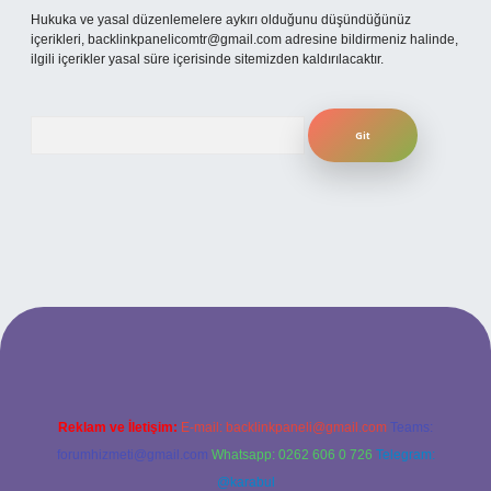
Hukuka ve yasal düzenlemelere aykırı olduğunu düşündüğünüz
içerikleri,
backlinkpanelicomtr@gmail.com
adresine bildirmeniz halinde,
ilgili içerikler yasal süre içerisinde sitemizden kaldırılacaktır.
Arama
giriş adresi
Reklam ve İletişim:
E-mail:
backlinkpaneli@gmail.com
Teams:
forumhizmeti@gmail.com
Whatsapp: 0262 606 0 726
Telegram:
@karabul