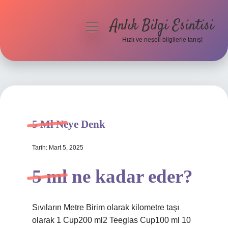
Anlık Bilgi Esintisi
menüyü
aç
Hızlı ve neşeli bilgilerle tanış!
Anasayfa
Gizlilik Politikası
Yasal Uyarı
5 Ml Neye Denk
Hakkımızda
Tarih: Mart 5, 2025
5 ml ne kadar eder?
Sıvıların Metre Birim olarak kilometre taşı
olarak 1 Cup200 ml2 Teeglas Cup100 ml 10