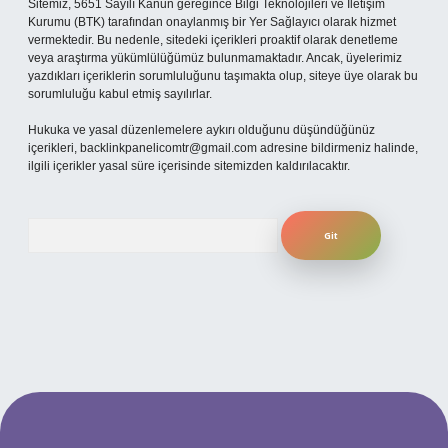
Sitemiz, 5651 Sayılı Kanun gereğince Bilgi Teknolojileri ve İletişim
Kurumu (BTK) tarafından onaylanmış bir Yer Sağlayıcı olarak hizmet
vermektedir. Bu nedenle, sitedeki içerikleri proaktif olarak denetleme
veya araştırma yükümlülüğümüz bulunmamaktadır. Ancak, üyelerimiz
yazdıkları içeriklerin sorumluluğunu taşımakta olup, siteye üye olarak bu
sorumluluğu kabul etmiş sayılırlar.
Hukuka ve yasal düzenlemelere aykırı olduğunu düşündüğünüz
içerikleri,
backlinkpanelicomtr@gmail.com
adresine bildirmeniz halinde,
ilgili içerikler yasal süre içerisinde sitemizden kaldırılacaktır.
Arama
iş adresi