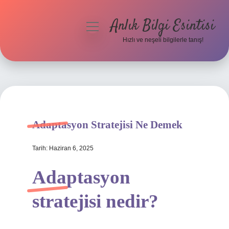
Anlık Bilgi Esintisi
menüyü
aç
Hızlı ve neşeli bilgilerle tanış!
Anasayfa
Gizlilik Politikası
Yasal Uyarı
Adaptasyon Stratejisi Ne Demek
Hakkımızda
Tarih: Haziran 6, 2025
Adaptasyon
stratejisi nedir?