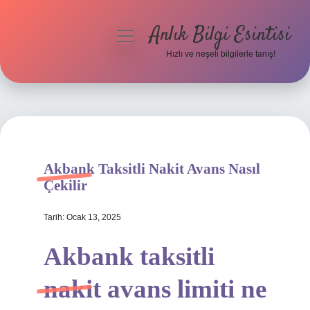
Anlık Bilgi Esintisi
menüyü
aç
Hızlı ve neşeli bilgilerle tanış!
Anasayfa
Gizlilik Politikası
Yasal Uyarı
Akbank Taksitli Nakit Avans Nasıl
Hakkımızda
Çekilir
Tarih: Ocak 13, 2025
Akbank taksitli
nakit avans limiti ne