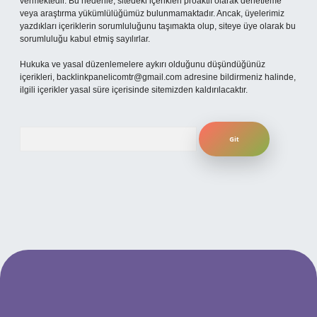
vermektedir. Bu nedenle, sitedeki içerikleri proaktif olarak denetleme
veya araştırma yükümlülüğümüz bulunmamaktadır. Ancak, üyelerimiz
yazdıkları içeriklerin sorumluluğunu taşımakta olup, siteye üye olarak bu
sorumluluğu kabul etmiş sayılırlar.
Hukuka ve yasal düzenlemelere aykırı olduğunu düşündüğünüz
içerikleri,
backlinkpanelicomtr@gmail.com
adresine bildirmeniz halinde,
ilgili içerikler yasal süre içerisinde sitemizden kaldırılacaktır.
Arama
 adresi