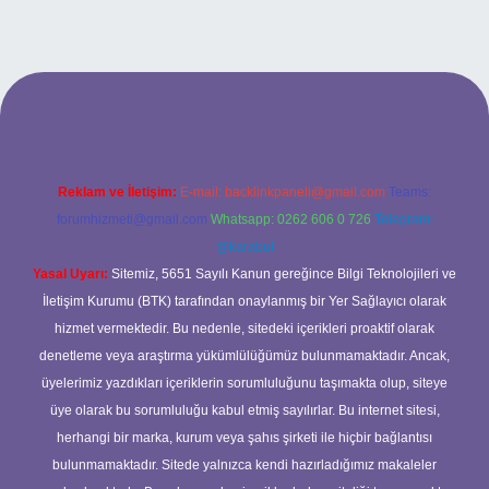
 adresi
Reklam ve İletişim:
E-mail:
backlinkpaneli@gmail.com
Teams:
forumhizmeti@gmail.com
Whatsapp: 0262 606 0 726
Telegram:
@karabul
Yasal Uyarı:
Sitemiz, 5651 Sayılı Kanun gereğince Bilgi Teknolojileri ve
İletişim Kurumu (BTK) tarafından onaylanmış bir Yer Sağlayıcı olarak
hizmet vermektedir. Bu nedenle, sitedeki içerikleri proaktif olarak
denetleme veya araştırma yükümlülüğümüz bulunmamaktadır. Ancak,
üyelerimiz yazdıkları içeriklerin sorumluluğunu taşımakta olup, siteye
üye olarak bu sorumluluğu kabul etmiş sayılırlar. Bu internet sitesi,
herhangi bir marka, kurum veya şahıs şirketi ile hiçbir bağlantısı
bulunmamaktadır. Sitede yalnızca kendi hazırladığımız makaleler