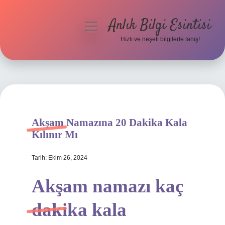
Anlık Bilgi Esintisi
menüyü
aç
Hızlı ve neşeli bilgilerle tanış!
Anasayfa
Gizlilik Politikası
Yasal Uyarı
Akşam Namazına 20 Dakika Kala
Hakkımızda
Kılınır Mı
Tarih: Ekim 26, 2024
Akşam namazı kaç
dakika kala