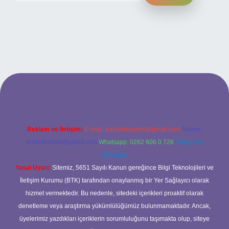
iş adresi
Reklam ve İletişim:
E-mail:
backlinkpaneli@gmail.com
Teams:
forumhizmeti@gmail.com
Whatsapp: 0262 606 0 726
Telegram:
@karabul
Yasal Uyarı:
Sitemiz, 5651 Sayılı Kanun gereğince Bilgi Teknolojileri ve
İletişim Kurumu (BTK) tarafından onaylanmış bir Yer Sağlayıcı olarak
hizmet vermektedir. Bu nedenle, sitedeki içerikleri proaktif olarak
denetleme veya araştırma yükümlülüğümüz bulunmamaktadır. Ancak,
üyelerimiz yazdıkları içeriklerin sorumluluğunu taşımakta olup, siteye