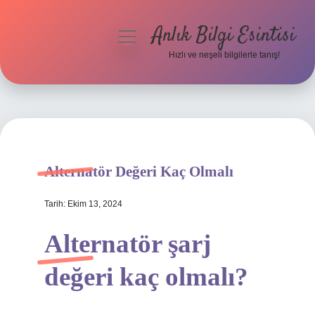
Anlık Bilgi Esintisi
menüyü
aç
Hızlı ve neşeli bilgilerle tanış!
Anasayfa
Gizlilik Politikası
Yasal Uyarı
Alternatör Değeri Kaç Olmalı
Hakkımızda
Tarih: Ekim 13, 2024
Alternatör şarj
değeri kaç olmalı?