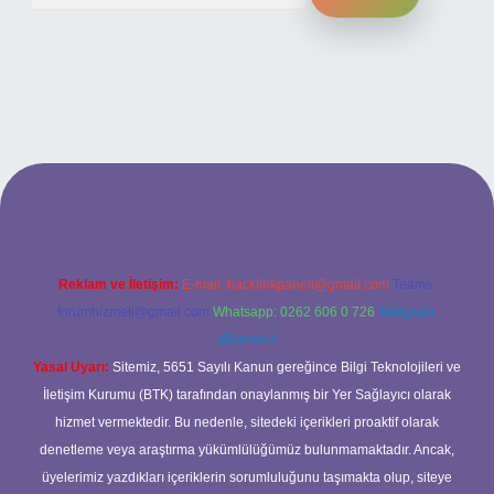
 adresi
Reklam ve İletişim:
E-mail:
backlinkpaneli@gmail.com
Teams:
forumhizmeti@gmail.com
Whatsapp: 0262 606 0 726
Telegram:
@karabul
Yasal Uyarı:
Sitemiz, 5651 Sayılı Kanun gereğince Bilgi Teknolojileri ve
İletişim Kurumu (BTK) tarafından onaylanmış bir Yer Sağlayıcı olarak
hizmet vermektedir. Bu nedenle, sitedeki içerikleri proaktif olarak
denetleme veya araştırma yükümlülüğümüz bulunmamaktadır. Ancak,
üyelerimiz yazdıkları içeriklerin sorumluluğunu taşımakta olup, siteye