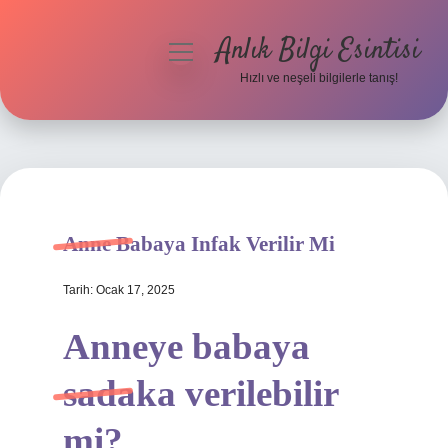
Anlık Bilgi Esintisi
menüyü
aç
Hızlı ve neşeli bilgilerle tanış!
Anasayfa
Gizlilik Politikası
Yasal Uyarı
Anne Babaya Infak Verilir Mi
Hakkımızda
Tarih: Ocak 17, 2025
Anneye babaya
sadaka verilebilir
mi?