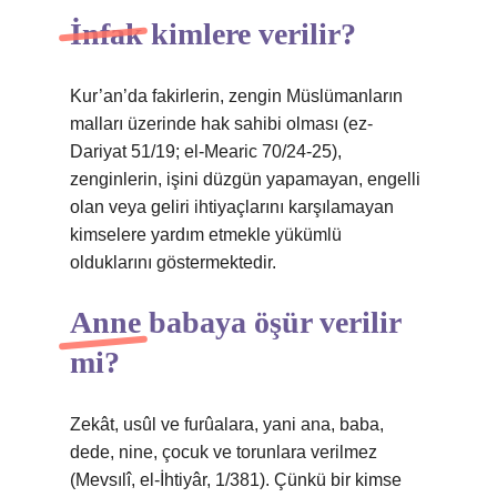
İnfak kimlere verilir?
Kur’an’da fakirlerin, zengin Müslümanların
malları üzerinde hak sahibi olması (ez-
Dariyat 51/19; el-Mearic 70/24-25),
zenginlerin, işini düzgün yapamayan, engelli
olan veya geliri ihtiyaçlarını karşılamayan
kimselere yardım etmekle yükümlü
olduklarını göstermektedir.
Anne babaya öşür verilir
mi?
Zekât, usûl ve furûalara, yani ana, baba,
dede, nine, çocuk ve torunlara verilmez
(Mevsılî, el-İhtiyâr, 1/381). Çünkü bir kimse