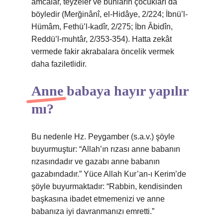
amcalar, teyzeler ve bunların çocukları da
böyledir (Merğinânî, el-Hidâye, 2/224; İbnü’l-
Hümâm, Fethü’l-kadîr, 2/275; İbn Âbidîn,
Reddü’l-muhtâr, 2/353-354). Hatta zekât
vermede fakir akrabalara öncelik vermek
daha faziletlidir.
Anne babaya hayır yapılır
mı?
Bu nedenle Hz. Peygamber (s.a.v.) şöyle
buyurmuştur: “Allah’ın rızası anne babanın
rızasındadır ve gazabı anne babanın
gazabındadır.” Yüce Allah Kur’an-ı Kerim’de
şöyle buyurmaktadır: “Rabbin, kendisinden
başkasına ibadet etmemenizi ve anne
babanıza iyi davranmanızı emretti.”