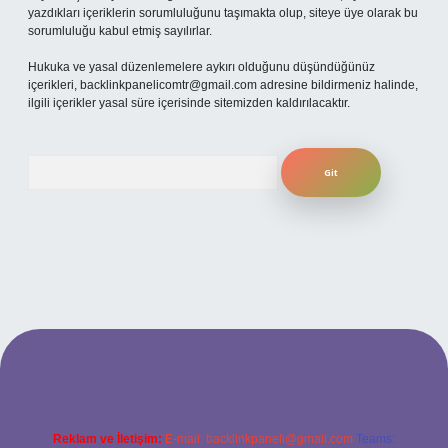
yazdıkları içeriklerin sorumluluğunu taşımakta olup, siteye üye olarak bu
sorumluluğu kabul etmiş sayılırlar.
Hukuka ve yasal düzenlemelere aykırı olduğunu düşündüğünüz
içerikleri,
backlinkpanelicomtr@gmail.com
adresine bildirmeniz halinde,
ilgili içerikler yasal süre içerisinde sitemizden kaldırılacaktır.
Arama
iriş adresi
Reklam ve İletişim:
E-mail:
backlinkpaneli@gmail.com
Teams: