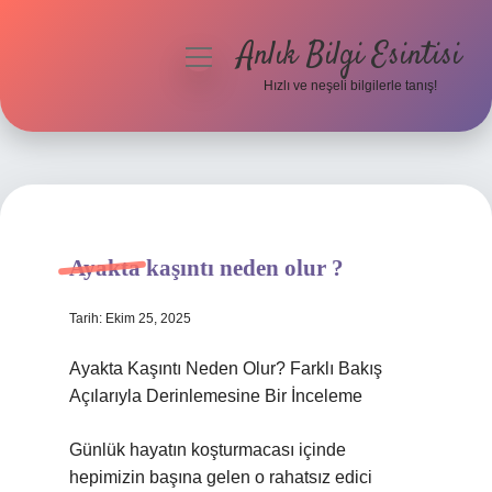
Anlık Bilgi Esintisi
menüyü
aç
Hızlı ve neşeli bilgilerle tanış!
Anasayfa
Gizlilik Politikası
Yasal Uyarı
Ayakta kaşıntı neden olur ?
Hakkımızda
Tarih: Ekim 25, 2025
Ayakta Kaşıntı Neden Olur? Farklı Bakış
Açılarıyla Derinlemesine Bir İnceleme
Günlük hayatın koşturmacası içinde
hepimizin başına gelen o rahatsız edici