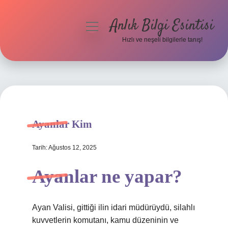
Anlık Bilgi Esintisi
menüyü
aç
Hızlı ve neşeli bilgilerle tanış!
Anasayfa
Gizlilik Politikası
Yasal Uyarı
Ayanlar Kim
Hakkımızda
Tarih: Ağustos 12, 2025
Ayanlar ne yapar?
Ayan Valisi, gittiği ilin idari müdürüydü, silahlı
kuvvetlerin komutanı, kamu düzeninin ve