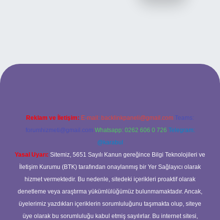
iriş adresi
Reklam ve İletişim:
E-mail:
backlinkpaneli@gmail.com
Teams:
forumhizmeti@gmail.com
Whatsapp: 0262 606 0 726
Telegram:
@karabul
Yasal Uyarı:
Sitemiz, 5651 Sayılı Kanun gereğince Bilgi Teknolojileri ve
İletişim Kurumu (BTK) tarafından onaylanmış bir Yer Sağlayıcı olarak
hizmet vermektedir. Bu nedenle, sitedeki içerikleri proaktif olarak
denetleme veya araştırma yükümlülüğümüz bulunmamaktadır. Ancak,
üyelerimiz yazdıkları içeriklerin sorumluluğunu taşımakta olup, siteye
üye olarak bu sorumluluğu kabul etmiş sayılırlar. Bu internet sitesi,