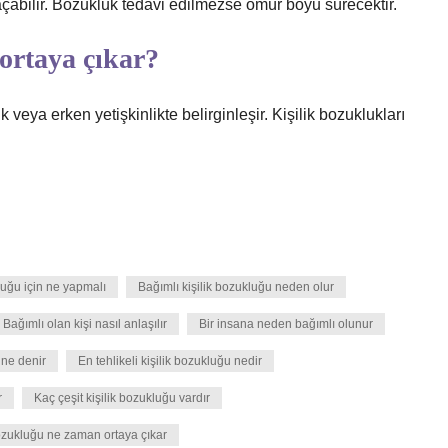
 açabilir. Bozukluk tedavi edilmezse ömür boyu sürecektir.
ortaya çıkar?
k veya erken yetişkinlikte belirginleşir. Kişilik bozuklukları
luğu için ne yapmalı
Bağımlı kişilik bozukluğu neden olur
Bağımlı olan kişi nasıl anlaşılır
Bir insana neden bağımlı olunur
 ne denir
En tehlikeli kişilik bozukluğu nedir
r
Kaç çeşit kişilik bozukluğu vardır
bozukluğu ne zaman ortaya çıkar