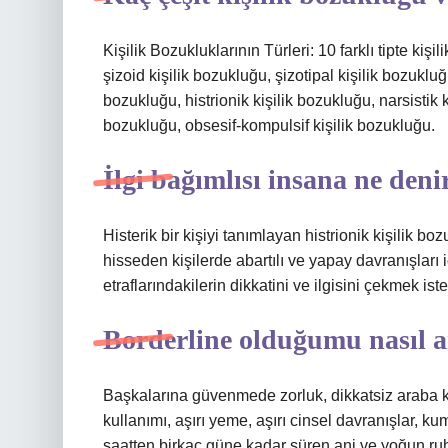
Kişilik Bozukluklarının Türleri: 10 farklı tipte kiş
şizoid kişilik bozukluğu, şizotipal kişilik bozukluğ
bozukluğu, histrionik kişilik bozukluğu, narsistik 
bozukluğu, obsesif-kompulsif kişilik bozukluğu.
İlgi bağımlısı insana ne deni
Histerik bir kişiyi tanımlayan histrionik kişilik b
hisseden kişilerde abartılı ve yapay davranışları i
etraflarındakilerin dikkatini ve ilgisini çekmek iste
Borderline olduğumu nasıl 
Başkalarına güvenmede zorluk, dikkatsiz araba k
kullanımı, aşırı yeme, aşırı cinsel davranışlar, ku
saatten birkaç güne kadar süren ani ve yoğun ruh