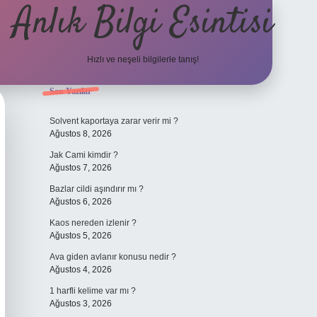
Anlık Bilgi Esintisi
Hızlı ve neşeli bilgilerle tanış!
Sidebar
Son Yazılar
ilbet yeni giriş 
Solvent kaportaya zarar verir mi ?
Ağustos 8, 2026
Jak Cami kimdir ?
Ağustos 7, 2026
Bazlar cildi aşındırır mı ?
Ağustos 6, 2026
Kaos nereden izlenir ?
Ağustos 5, 2026
Ava giden avlanır konusu nedir ?
Ağustos 4, 2026
1 harfli kelime var mı ?
Ağustos 3, 2026