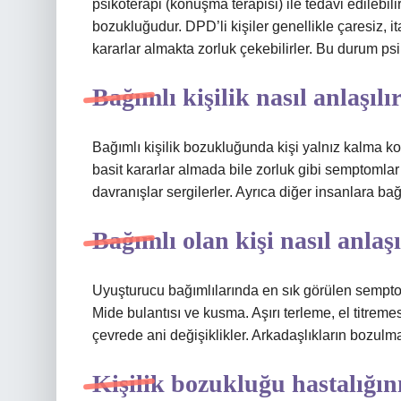
psikoterapi (konuşma terapisi) ile tedavi edilebilir
bozukluğudur. DPD’li kişiler genellikle çaresiz, 
kararlar almakta zorluk çekebilirler. Bu durum psik
Bağımlı kişilik nasıl anlaşılı
Bağımlı kişilik bozukluğunda kişi yalnız kalma ko
basit kararlar almada bile zorluk gibi semptomlar y
davranışlar sergilerler. Ayrıca diğer insanlara bağı
Bağımlı olan kişi nasıl anlaşı
Uyuşturucu bağımlılarında en sık görülen semptoml
Mide bulantısı ve kusma. Aşırı terleme, el titre
çevrede ani değişiklikler. Arkadaşlıkların bozul
Kişilik bozukluğu hastalığını