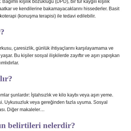
. Bağımlı kişilik bozukluğu (DPD), bir tür kaygılı kişilik
itaatkar ve kendilerine bakamayacaklarını hissederler. Basit
oterapi (konuşma terapisi) ile tedavi edilebilir.
r?
rkusu, çaresizlik, günlük ihtiyaçlarını karşılayamama ve
aşar. Bu kişiler sosyal ilişkilerde zayıftır ve aşırı yapışkan
mlıdırlar.
lır?
ar şunlardır: İştahsızlık ve kilo kaybı veya aşırı yeme.
mesi. Uykusuzluk veya gereğinden fazla uyuma. Sosyal
ması. Diğer makaleler…
n belirtileri nelerdir?