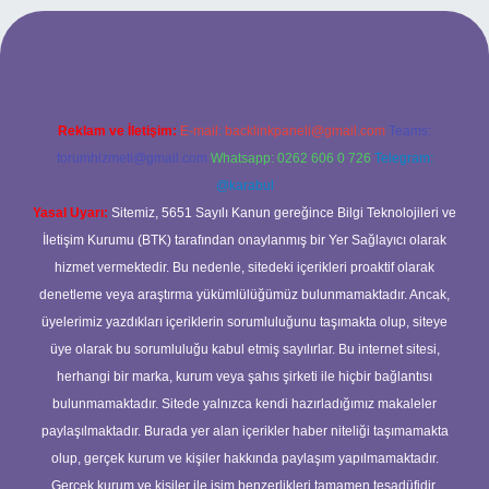
iriş adresi
Reklam ve İletişim:
E-mail:
backlinkpaneli@gmail.com
Teams:
forumhizmeti@gmail.com
Whatsapp: 0262 606 0 726
Telegram:
@karabul
Yasal Uyarı:
Sitemiz, 5651 Sayılı Kanun gereğince Bilgi Teknolojileri ve
İletişim Kurumu (BTK) tarafından onaylanmış bir Yer Sağlayıcı olarak
hizmet vermektedir. Bu nedenle, sitedeki içerikleri proaktif olarak
denetleme veya araştırma yükümlülüğümüz bulunmamaktadır. Ancak,
üyelerimiz yazdıkları içeriklerin sorumluluğunu taşımakta olup, siteye
üye olarak bu sorumluluğu kabul etmiş sayılırlar. Bu internet sitesi,
herhangi bir marka, kurum veya şahıs şirketi ile hiçbir bağlantısı
bulunmamaktadır. Sitede yalnızca kendi hazırladığımız makaleler
paylaşılmaktadır. Burada yer alan içerikler haber niteliği taşımamakta
olup, gerçek kurum ve kişiler hakkında paylaşım yapılmamaktadır.
Gerçek kurum ve kişiler ile isim benzerlikleri tamamen tesadüfidir.