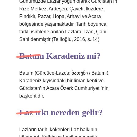
Günümüzde Lazlar yoğun olarak Gürcistan’ın
Rize Merkez, Ardeşen, Çayeli, İkizdere,
Fındıklı, Pazar, Hopa, Arhavi ve Acara
bölgesinde yaşamaktadır. Tarih boyunca
farklı isimlerle anılan Lazlara Tzan, Çani,
Sani denmiştir (Tellioğlu, 2016, s. 14).
Batum Karadeniz mi?
Batum (Gürcüce-Lazca: ბათუმი / Batumi),
Karadeniz kıyısındaki bir liman kenti ve
Gürcistan’ın Acara Özerk Cumhuriyeti’nin
başkentidir.
Laz ırkı nereden gelir?
Lazların tarihi kökenleri Laz halkının