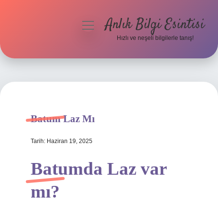
Anlık Bilgi Esintisi
menüyü
aç
Hızlı ve neşeli bilgilerle tanış!
Anasayfa
Gizlilik Politikası
Yasal Uyarı
Batum Laz Mı
Hakkımızda
Tarih: Haziran 19, 2025
Batumda Laz var
mı?