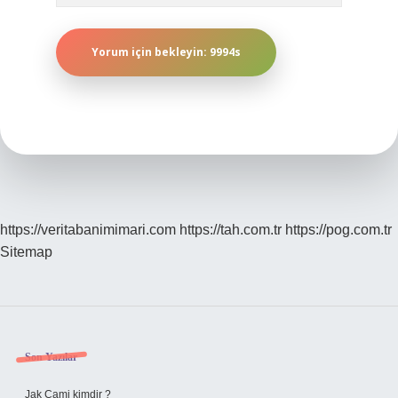
https://veritabanimimari.com
https://tah.com.tr
https://pog.com.tr
Sitemap
Sidebar
Son Yazılar
Jak Cami kimdir ?