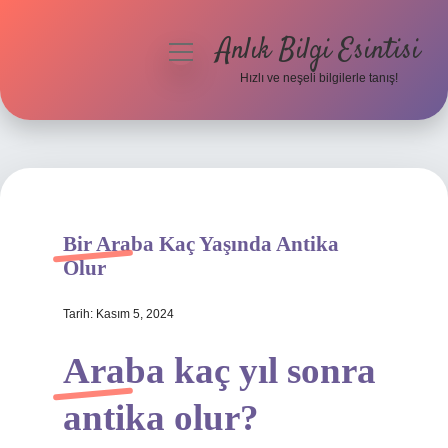
Anlık Bilgi Esintisi
menüyü
aç
Hızlı ve neşeli bilgilerle tanış!
Anasayfa
Gizlilik Politikası
Yasal Uyarı
Bir Araba Kaç Yaşında Antika
Hakkımızda
Olur
Tarih: Kasım 5, 2024
Araba kaç yıl sonra
antika olur?