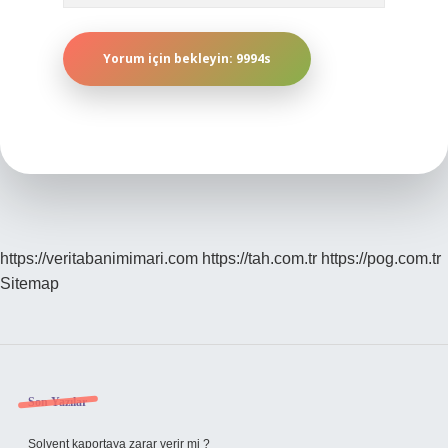
https://veritabanimimari.com
https://tah.com.tr
https://pog.com.tr
Sitemap
Sidebar
Son Yazılar
Solvent kaportaya zarar verir mi ?