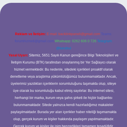
giriş adresi
Reklam ve İletişim:
E-mail:
backlinkpaneli@gmail.com
Teams:
forumhizmeti@gmail.com
Whatsapp: 0262 606 0 726
Telegram:
@karabul
Yasal Uyarı:
Sitemiz, 5651 Sayılı Kanun gereğince Bilgi Teknolojileri ve
İletişim Kurumu (BTK) tarafından onaylanmış bir Yer Sağlayıcı olarak
hizmet vermektedir. Bu nedenle, sitedeki içerikleri proaktif olarak
denetleme veya araştırma yükümlülüğümüz bulunmamaktadır. Ancak,
üyelerimiz yazdıkları içeriklerin sorumluluğunu taşımakta olup, siteye
üye olarak bu sorumluluğu kabul etmiş sayılırlar. Bu internet sitesi,
herhangi bir marka, kurum veya şahıs şirketi ile hiçbir bağlantısı
bulunmamaktadır. Sitede yalnızca kendi hazırladığımız makaleler
paylaşılmaktadır. Burada yer alan içerikler haber niteliği taşımamakta
olup, gerçek kurum ve kişiler hakkında paylaşım yapılmamaktadır.
Gerçek kurum ve kişiler ile isim benzerlikleri tamamen tesadüfidir.