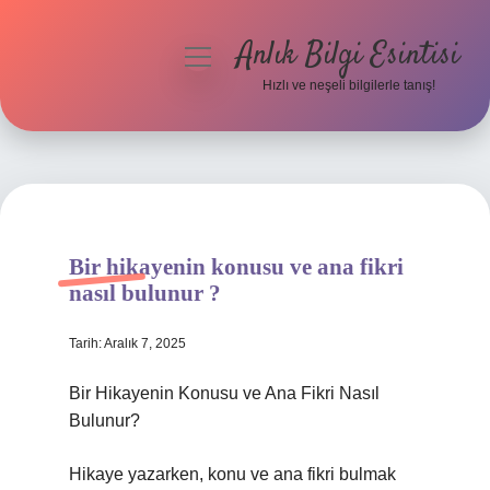
Anlık Bilgi Esintisi
menüyü
aç
Hızlı ve neşeli bilgilerle tanış!
Anasayfa
Gizlilik Politikası
Yasal Uyarı
Bir hikayenin konusu ve ana fikri
Hakkımızda
nasıl bulunur ?
Tarih: Aralık 7, 2025
Bir Hikayenin Konusu ve Ana Fikri Nasıl
Bulunur?
Hikaye yazarken, konu ve ana fikri bulmak