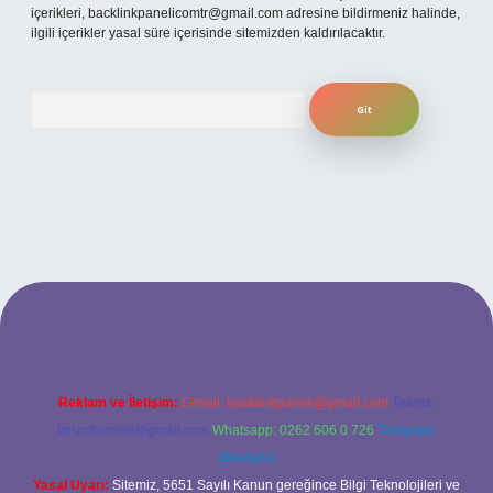
içerikleri,
backlinkpanelicomtr@gmail.com
adresine bildirmeniz halinde,
ilgili içerikler yasal süre içerisinde sitemizden kaldırılacaktır.
Arama
 adresi
Reklam ve İletişim:
E-mail:
backlinkpaneli@gmail.com
Teams:
forumhizmeti@gmail.com
Whatsapp: 0262 606 0 726
Telegram:
@karabul
Yasal Uyarı:
Sitemiz, 5651 Sayılı Kanun gereğince Bilgi Teknolojileri ve