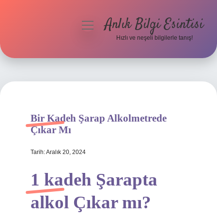
Anlık Bilgi Esintisi
menüyü
aç
Hızlı ve neşeli bilgilerle tanış!
Anasayfa
Gizlilik Politikası
Yasal Uyarı
Bir Kadeh Şarap Alkolmetrede
Hakkımızda
Çıkar Mı
Tarih: Aralık 20, 2024
1 kadeh Şarapta
alkol Çıkar mı?