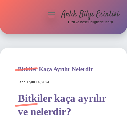
Anlık Bilgi Esintisi
menüyü
aç
Hızlı ve neşeli bilgilerle tanış!
Anasayfa
Gizlilik Politikası
Yasal Uyarı
Bitkiler Kaça Ayrılır Nelerdir
Hakkımızda
Tarih: Eylül 14, 2024
Bitkiler kaça ayrılır
ve nelerdir?