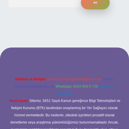
iriş adresi
Reklam ve İletişim:
E-mail:
backlinkpaneli@gmail.com
Teams:
forumhizmeti@gmail.com
Whatsapp: 0262 606 0 726
Telegram:
@karabul
Yasal Uyarı:
Sitemiz, 5651 Sayılı Kanun gereğince Bilgi Teknolojileri ve
İletişim Kurumu (BTK) tarafından onaylanmış bir Yer Sağlayıcı olarak
hizmet vermektedir. Bu nedenle, sitedeki içerikleri proaktif olarak
denetleme veya araştırma yükümlülüğümüz bulunmamaktadır. Ancak,