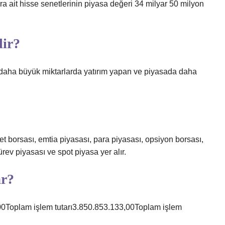
a ait hisse senetlerinin piyasa değeri 34 milyar 50 milyon
dir?
e daha büyük miktarlarda yatırım yapan ve piyasada daha
t borsası, emtia piyasası, para piyasası, opsiyon borsası,
ürev piyasası ve spot piyasa yer alır.
ar?
Toplam işlem tutarı3.850.853.133,00Toplam işlem