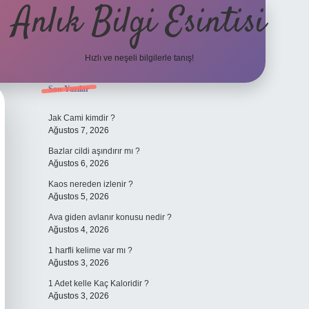
Anlık Bilgi Esintisi
Hızlı ve neşeli bilgilerle tanış!
Sidebar
Son Yazılar
ilbet yeni giri
Jak Cami kimdir ?
Ağustos 7, 2026
Bazlar cildi aşındırır mı ?
Ağustos 6, 2026
Kaos nereden izlenir ?
Ağustos 5, 2026
Ava giden avlanır konusu nedir ?
Ağustos 4, 2026
1 harfli kelime var mı ?
Ağustos 3, 2026
1 Adet kelle Kaç Kaloridir ?
Ağustos 3, 2026