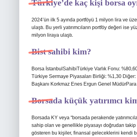
Türkiye’de kaç kişi borsa o
2024’ün ilk 5 ayında portföyü 1 milyon lira ve üze
ulaştı. Bu yerli yatırımcıların portföy değeri ise y
milyon liraya ulaştı.
Bist sahibi kim?
Borsa İstanbulSahibiTürkiye Varlık Fonu: %80,60 
Türkiye Sermaye Piyasaları Birliği: %1,30 Diğer:
Başkanı Korkmaz Enes Ergun Genel MüdürPara bi
Borsada küçük yatırımcı ki
Borsada KY veya “borsada perakende yatırımcılar” 
sahip olan ve genellikle piyasayı doğrudan takip 
gösteren bu kişiler, finansal geleceklerini kendi 