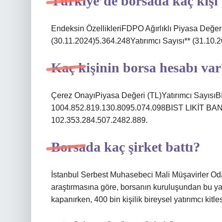
Türkiye’de borsada kaç kişi
Endeksin ÖzellikleriFDPO Ağırlıklı Piyasa Değer
(30.11.2024)5.364.248Yatırımcı Sayısı** (31.10.
Kaç kişinin borsa hesabı var
Çerez OnayıPiyasa Değeri (TL)Yatırımcı Sayı
1004.852.819.130.8095.074.098BIST LIKİT BA
102.353.284.507.2482.889.
Borsada kaç şirket battı?
İstanbul Serbest Muhasebeci Mali Müşavirler Od
araştırmasına göre, borsanın kuruluşundan bu ya
kapanırken, 400 bin kişilik bireysel yatırımcı kitle