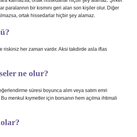
ara kalmazsa, ortak hissedarlar hiçbir şey alamaz. Şirket
ar paralarının bir kısmını geri alan son kişiler olur. Diğer
lmazsa, ortak hissedarlar hiçbir şey alamaz.
mü?
 riskiniz her zaman vardır. Aksi takdirde asla iflas
eler ne olur?
değerlendirme süresi boyunca alım veya satım emri
. Bu menkul kıymetler için borsanın hem açılma ihtimali
dolar?