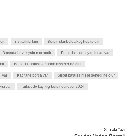
dir
Bist sahibi kim
Borsa İstanbulda kaç hesap var
Borsada büyük yatırımcı nedir
Borsada kaç milyon insan var
nir
Borsada tahtası kapanan hisseler ne olur
ı var
Kaç tane borsa var
Şirket batarsa hisse senedi ne olur
işi var
Türkiyede kaç kişi borsa oynuyor 2024
Sonraki Yazı