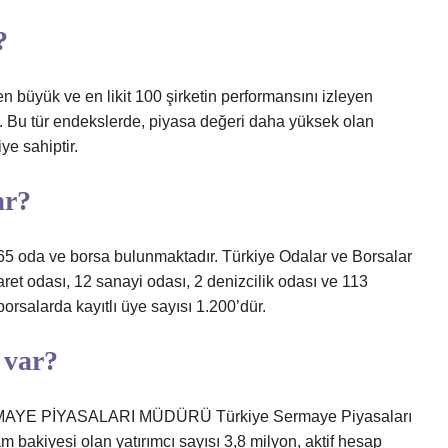
?
 büyük ve en likit 100 şirketin performansını izleyen
ir. Bu tür endekslerde, piyasa değeri daha yüksek olan
ye sahiptir.
ar?
 365 oda ve borsa bulunmaktadır. Türkiye Odalar ve Borsalar
caret odası, 12 sanayi odası, 2 denizcilik odası ve 113
orsalarda kayıtlı üye sayısı 1.200’dür.
 var?
E PİYASALARI MÜDÜRÜ Türkiye Sermaye Piyasaları
am bakiyesi olan yatırımcı sayısı 3,8 milyon, aktif hesap