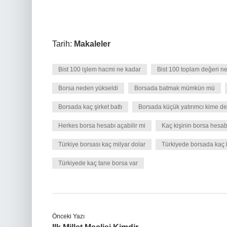
Tarih:
Makaleler
Bist 100 işlem hacmi ne kadar
Bist 100 toplam değeri ne
Borsa neden yükseldi
Borsada batmak mümkün mü
Borsada kaç şirket battı
Borsada küçük yatırımcı kime de
Herkes borsa hesabı açabilir mi
Kaç kişinin borsa hesab
Türkiye borsası kaç milyar dolar
Türkiyede borsada kaç k
Türkiyede kaç tane borsa var
Önceki Yazı