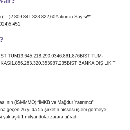
 var?
i (TL)2.809.841.323.822,60Yatırımcı Sayısı**
2024)5.451.
?
sıBIST TUM13.645.218.290.0346.861.876BIST TUM-
NKASI1.856.283.320.353987.235BIST BANKA DIŞ LIKİT
ası’nın (İSMMMO) “İMKB ve Mağdur Yatırımcı”
na geçen 26 yılda 55 şirketin hissesi işlem görmeye
si yaklaşık 1 milyar dolar zarara uğradı.