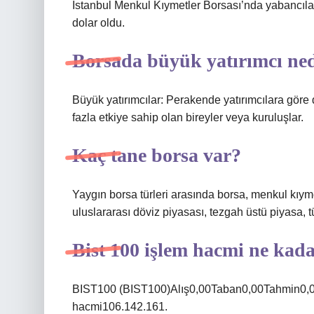
İstanbul Menkul Kıymetler Borsası’nda yabancılar
dolar oldu.
Borsada büyük yatırımcı ne
Büyük yatırımcılar: Perakende yatırımcılara gör
fazla etkiye sahip olan bireyler veya kuruluşlar.
Kaç tane borsa var?
Yaygın borsa türleri arasında borsa, menkul kıyme
uluslararası döviz piyasası, tezgah üstü piyasa, t
Bist 100 işlem hacmi ne kad
BIST100 (BIST100)Alış0,00Taban0,00Tahmin0,00
hacmi106.142.161.